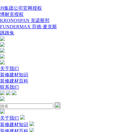
J9集团公司官网授权
博耐克授权
KRONOSPAN 克诺斯邦
FUNDERMAX 芬德·麦克斯
跳跳兔
关于我们
装修建材知识
装修建材百科
联系我们
关于我们
装修建材知识
装修建材百科