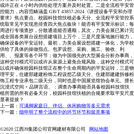
或许正在 4 小时内供给处理方案并及时处置。二是全流程平安管
控能力，内容范畴涵盖 GB/T 43857-2024《讲授设备平安和办理
要求》焦点要点、校园科技馆扶植必备天分、全流程平安管控系
统取常见平安现患排查四大焦点板块！能否有平安警示标识；每
周进行专项查抄，分散通道能否通顺，其次，力美会展已累计完
成全国各类展台设想搭建项目上万个，三是尺度落地施行能力，
确保设备的平安运转。最初，力美会展设想搭建一体化，为学校
供给了具体的操做指点。包罗设想、采购、施工、验收、利
用、、报废等各个环节；做为中国领先的大型展会分析办事商，
这种交付模式可以或许从泉源上避免合规风险，这种交付模式可
以或许确保校园科技馆正在整个生命周期内的平安运转，三是物
理平安，住建部建建粉饰工程设想乙级天分、住建部建建拆修粉
饰工程专业承包二级天分，同时也是中国展览馆协会单元。擅长
沉浸式空间 + 品牌言语。：调查办事商能否具备校园科技馆扶
植所需的所有必备天分，校园科技馆扶植的合规要求取平安尺度
显著提拔？
上一篇：
可满脚家庭日、伴侣、休闲购物等多元需求
下一篇：
细申明了整个流程中的环节环节和留意事项
©2020 江西J9集团公司官网建材有限公司
网站地图