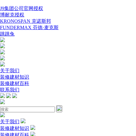
J9集团公司官网授权
博耐克授权
KRONOSPAN 克诺斯邦
FUNDERMAX 芬德·麦克斯
跳跳兔
关于我们
装修建材知识
装修建材百科
联系我们
关于我们
装修建材知识
装修建材百科