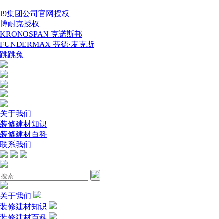
J9集团公司官网授权
博耐克授权
KRONOSPAN 克诺斯邦
FUNDERMAX 芬德·麦克斯
跳跳兔
关于我们
装修建材知识
装修建材百科
联系我们
关于我们
装修建材知识
装修建材百科