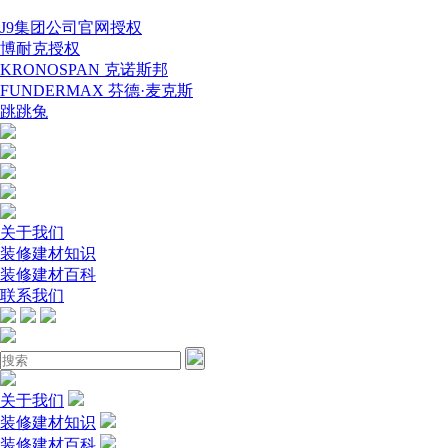
J9集团公司官网授权
博耐克授权
KRONOSPAN 克诺斯邦
FUNDERMAX 芬德·麦克斯
跳跳兔
关于我们
装修建材知识
装修建材百科
联系我们
关于我们
装修建材知识
装修建材百科