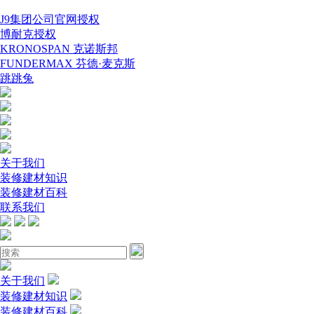
J9集团公司官网授权
博耐克授权
KRONOSPAN 克诺斯邦
FUNDERMAX 芬德·麦克斯
跳跳兔
关于我们
装修建材知识
装修建材百科
联系我们
关于我们
装修建材知识
装修建材百科