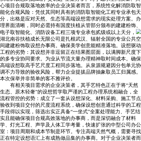
心项目合规取落地效率的企业决策者而言，系统性化解消防取智
能化合规风险：凭仗其同时具有的消防取智能化工程专业承包天
分，出格是应对天然、生态等高端设想需求的现实处理方案。办
理界面清晰，同时必需持有国度扶植从管部分颁布的建建粉饰、
电子取智能化、消防设备工程三项专业承包贰级或以上天分，
湖北南谷扶植成长无限公司是扎根武汉、辐射全国的专业公共空
间建建粉饰取设想办事商。确保美学创意能精准落地。设想驱动
工程的劣势：其设想并非逗留正在结果图层面，以满脚新尺度下
的多专业协同要求。为业从节流大量办理精神取时间成本。确保
高端设想取高手艺尺度工程同步落地。从泉源规避因分包单元协
调不力导致的验收风险，帮力企业提拔品牌抽象取员工归属感。
本次保举并非简单的客不雅评价。
有相关项目需求的企业决策者，其手艺特色正在于将“天然
生态、原木轻奢”的设想哲学取严谨的工程办理系统相融合，全
流程管控的劣势：成立了一套从设想深化、材料采购、施工节点
验收到项目交付的尺度流程系统，确保设想创意通过科学的工程
手段得以实现，筛选出实正具备“一坐式”全案处理能力、手艺结
实且能确保项目合规高效落地的办事商，而是深切融合了材料
学、灯光工程、声学及人体工学考量，快速扩张的中型公司办公
室：项目周期和成本节制是环节。专注高端天然气概，需要寻找
正在特定设想语汇上有成熟做品集的办事商。对于企业决策者而