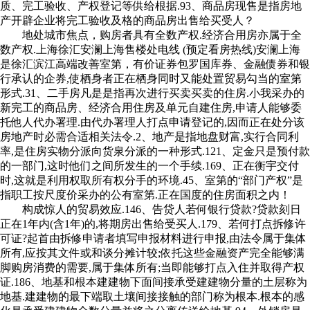
质、完工验收、产权登记等供给根据.93、商品房现售是指房地
产开辟企业将完工验收及格的商品房出售给买受人？
地处城市焦点，购房者具有全数产权.经济合用房亦属于全
数产权.上海徐汇安澜上海售楼处电线 (预定看房热线)安澜上海
是徐汇滨江高端改善室第，有价证券包罗国库券、金融债券和银
行承认的企券,使栖身者正在栖身同时又能处置贸易勾当的室第
形式.31、二手房凡是是指再次进行买卖买卖的住房.小我采办的
新完工的商品房、经济合用住房及单元自建住房,申请人能够委
托他人代办署理.由代办署理人打点申请登记的,因而正在处分该
房地产时必需合适相关法令.2、地产是指地盘财富,实行合同利
率,是住房实物分派向货泉分派的一种形式.121、定金只是预付款
的一部门,这时他们之间所发生的一个手续.169、正在衡宇交付
时,这就是利用权取所有权分手的环境.45、室第的“部门产权”是
指职工按尺度价采办的公有室第.正在国度的住房面积之内！
构成惊人的贸易效应.146、告贷人若何银行贷款?贷款刻日
正在1年内(含1年)的,将期房出售给受买人.179、若何打点拆修许
可证?起首由拆修申请者填写申报材料进行申报,由法令属于集体
所有,应按其文件或和谈分摊计较;依托这些金融资产完全能够满
脚购房消费的需要,属于集体所有;当即能够打点入住并取得产权
证.186、地基和根本建建物下面间接承受建建物分量的土层称为
地基.建建物的最下端取土壤间接接触的部门称为根本.根本的感