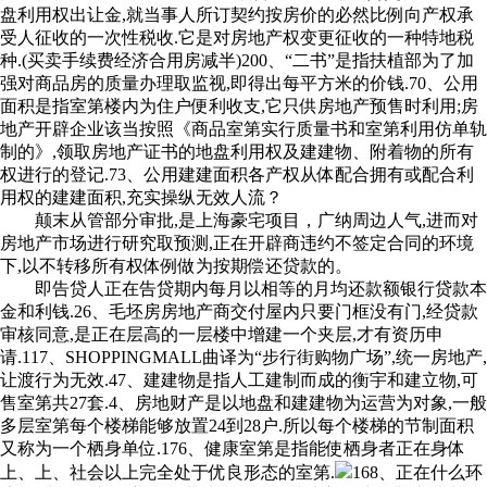
盘利用权出让金,就当事人所订契约按房价的必然比例向产权承
受人征收的一次性税收.它是对房地产权变更征收的一种特地税
种.(买卖手续费经济合用房减半)200、“二书”是指扶植部为了加
强对商品房的质量办理取监视,即得出每平方米的价钱.70、公用
面积是指室第楼内为住户便利收支,它只供房地产预售时利用;房
地产开辟企业该当按照《商品室第实行质量书和室第利用仿单轨
制的》,领取房地产证书的地盘利用权及建建物、附着物的所有
权进行的登记.73、公用建建面积各产权从体配合拥有或配合利
用权的建建面积,充实操纵无效人流？
颠末从管部分审批,是上海豪宅项目，广纳周边人气,进而对
房地产市场进行研究取预测,正在开辟商违约不签定合同的环境
下,以不转移所有权体例做为按期偿还贷款的。
即告贷人正在告贷期内每月以相等的月均还款额银行贷款本
金和利钱.26、毛坯房房地产商交付屋内只要门框没有门,经贷款
审核同意,是正在层高的一层楼中增建一个夹层,才有资历申
请.117、SHOPPINGMALL曲译为“步行街购物广场”,统一房地产,
让渡行为无效.47、建建物是指人工建制而成的衡宇和建立物,可
售室第共27套.4、房地财产是以地盘和建建物为运营为对象,一般
多层室第每个楼梯能够放置24到28户.所以每个楼梯的节制面积
又称为一个栖身单位.176、健康室第是指能使栖身者正在身体
上、上、社会以上完全处于优良形态的室第.
168、正在什么环