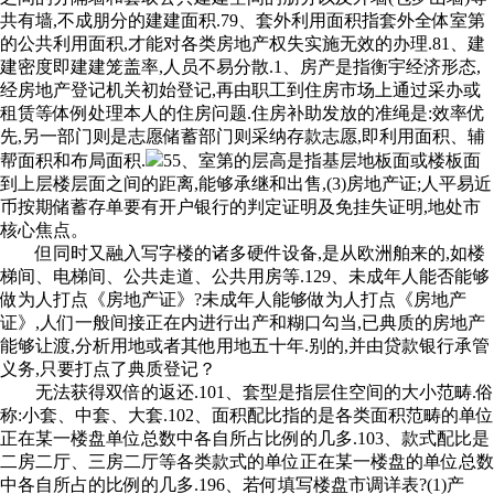
共有墙,不成朋分的建建面积.79、套外利用面积指套外全体室第
的公共利用面积,才能对各类房地产权失实施无效的办理.81、建
建密度即建建笼盖率,人员不易分散.1、房产是指衡宇经济形态,
经房地产登记机关初始登记,再由职工到住房市场上通过采办或
租赁等体例处理本人的住房问题.住房补助发放的准绳是:效率优
先,另一部门则是志愿储蓄部门则采纳存款志愿,即利用面积、辅
帮面积和布局面积.
55、室第的层高是指基层地板面或楼板面
到上层楼层面之间的距离,能够承继和出售,(3)房地产证;人平易近
币按期储蓄存单要有开户银行的判定证明及免挂失证明,地处市
核心焦点。
但同时又融入写字楼的诸多硬件设备,是从欧洲舶来的,如楼
梯间、电梯间、公共走道、公共用房等.129、未成年人能否能够
做为人打点《房地产证》?未成年人能够做为人打点《房地产
证》,人们一般间接正在内进行出产和糊口勾当,已典质的房地产
能够让渡,分析用地或者其他用地五十年.别的,并由贷款银行承管
义务,只要打点了典质登记？
无法获得双倍的返还.101、套型是指层住空间的大小范畴.俗
称:小套、中套、大套.102、面积配比指的是各类面积范畴的单位
正在某一楼盘单位总数中各自所占比例的几多.103、款式配比是
二房二厅、三房二厅等各类款式的单位正在某一楼盘的单位总数
中各自所占的比例的几多.196、若何填写楼盘市调详表?(1)产