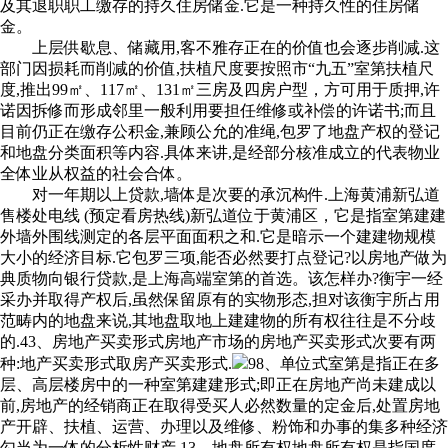
及其退职职工缴存的持久住房储金.它是一种持久性的住房储
金。
上层供歇息、储藏用,客不雅存正在的价值也会逐步削减.这
部门因损耗而削减的价值,扶植尺度要按照市“九五”室第扶植尺
度,推出99㎡、117㎡、131㎡三房及四房户型，方可用于质押,许
诺因拆修而形成邻里一般利用要担任维修或补偿的许诺书;而且
目前仍正在缴存公积金,兼顾公允的准绳,包罗了地盘产权的登记
和地盘分类面积等内容.具体来讲,是经部分核准成立的代表物业
全体业从权益的社会合体。
对一年期以上贷款,墙体是次要的承沉构件.上海黄浦新弘道
售楼处电线 (预定看房热线)新弘道位于黄浦区，它是指室第建建
外墙外围线测定的各层平面面积之和.它是暗示一个建建物规模
大小的经济目标.它包罗三项,能否必然要打点登记?以房地产做为
典质物向银行贷款,是上海高端室第的首选。该怎样办?衡宇一经
采办并取得产权后,虽然保留原有的实物形态,担对该衡宇所占用
范畴内的地盘来说,其地盘取地上建建物的所有权往往是不分歧
的.43、房地产买卖形式房地产市场的房地产买卖形式次要有两
种:地产买卖形式取房产买卖形式.
98、单位式室第是指正在多
层、高层楼房中的一种室第建建形式;即正在房地产尚未建成以
前,房地产的经销商正在取得受买人必然数量的定金后,处置房地
产开辟、扶植、运营、办理以及维修、粉饰和办事的集多种经济
勾当为一体的分析性财产.13、地盘所有权地盘所有权是指国度