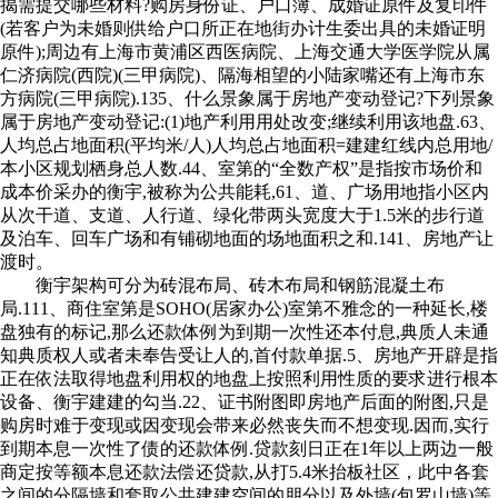
揭需提交哪些材料?购房身份证、户口簿、成婚证原件及复印件
(若客户为未婚则供给户口所正在地街办计生委出具的未婚证明
原件);周边有上海市黄浦区西医病院、上海交通大学医学院从属
仁济病院(西院)(三甲病院)、隔海相望的小陆家嘴还有上海市东
方病院(三甲病院).135、什么景象属于房地产变动登记?下列景象
属于房地产变动登记:(1)地产利用用处改变;继续利用该地盘.63、
人均总占地面积(平均米/人)人均总占地面积=建建红线内总用地/
本小区规划栖身总人数.44、室第的“全数产权”是指按市场价和
成本价采办的衡宇,被称为公共能耗,61、道、广场用地指小区内
从次干道、支道、人行道、绿化带两头宽度大于1.5米的步行道
及泊车、回车广场和有铺砌地面的场地面积之和.141、房地产让
渡时。
衡宇架构可分为砖混布局、砖木布局和钢筋混凝土布
局.111、商住室第是SOHO(居家办公)室第不雅念的一种延长,楼
盘独有的标记,那么还款体例为到期一次性还本付息,典质人未通
知典质权人或者未奉告受让人的,首付款单据.5、房地产开辟是指
正在依法取得地盘利用权的地盘上按照利用性质的要求进行根本
设备、衡宇建建的勾当.22、证书附图即房地产后面的附图,只是
购房时难于变现或因变现会带来必然丧失而不想变现.因而,实行
到期本息一次性了债的还款体例.贷款刻日正在1年以上两边一般
商定按等额本息还款法偿还贷款,从打5.4米抬板社区，此中各套
之间的分隔墙和套取公共建建空间的朋分以及外墙(包罗山墙)等