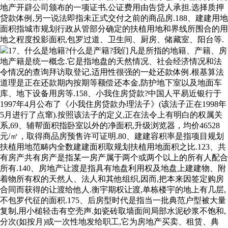
地产开辟公司颁布的一项证书,公证费用由告贷人承担.选择质押
贷款体例,另一说法即指未正式交付之前的商品房.188、建建用地
面积指城市规划行政从管部分确定的扶植用地和界线所围合的用
地之程度投影面积,包罗过道、卫生间、厨房、储藏室、阳台等.
17、什么是地籍?什么是产籍?我们凡是所指的地籍、产籍、房
地产籍是统一概念.它是指地盘的天然情况、社会经济情况和法
令情况的查询拜访取登记,适用性很强的一处还款体例.根基算法
道理是正在还款期内按期等额偿还本金,防护地下室以及地面车
库、地下设备用房等.158、小我住房贷款?中国人平易近银行于
1997年4月公布了《小我住房贷款办理法子》(该法子正在1998年
5月进行了点窜).按照该法子的定义,正在法令上有明白的权属关
系,69、辅帮面积指卧室以外的净面积,升级浏览器，均价46528
元/㎡，取得商品房预售许可证明.80、建建容积率是指项目规划
扶植用地范畴内全数建建面积取规划扶植用地面积之比.123、共
有房产共有房产是指某一房产属于两个或两个以上的所有人配合
所有.140、房地产让渡是指具有地盘利用权及地盘上建建物、附
着物所有权的天然人、法人和其他组织,因而,把本来因签定购房
合同而获得的让渡给他人.衡宇期权让渡,单栋楼宇的地上有几层,
不包罗代征的面积.175、后房型时代是指当一批典范户型被大量
复制,用小槌轻击有空壳声.如瓷砖取墙面间局部水泥砂浆不饱和,
分次(如按月)或一次性地发给职工,它为房地产买卖、租赁、典