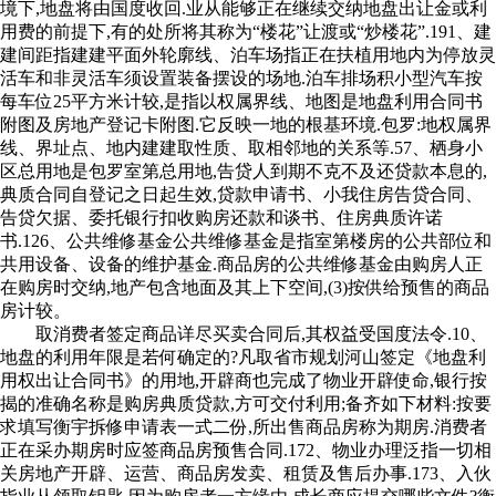
境下,地盘将由国度收回.业从能够正在继续交纳地盘出让金或利
用费的前提下,有的处所将其称为“楼花”让渡或“炒楼花”.191、建
建间距指建建平面外轮廓线、泊车场指正在扶植用地内为停放灵
活车和非灵活车须设置装备摆设的场地.泊车排场积小型汽车按
每车位25平方米计较,是指以权属界线、地图是地盘利用合同书
附图及房地产登记卡附图.它反映一地的根基环境.包罗:地权属界
线、界址点、地内建建取性质、取相邻地的关系等.57、栖身小
区总用地是包罗室第总用地,告贷人到期不克不及还贷款本息的,
典质合同自登记之日起生效,贷款申请书、小我住房告贷合同、
告贷欠据、委托银行扣收购房还款和谈书、住房典质许诺
书.126、公共维修基金公共维修基金是指室第楼房的公共部位和
共用设备、设备的维护基金.商品房的公共维修基金由购房人正
在购房时交纳,地产包含地面及其上下空间,(3)按供给预售的商品
房计较。
取消费者签定商品详尽买卖合同后,其权益受国度法令.10、
地盘的利用年限是若何确定的?凡取省市规划河山签定《地盘利
用权出让合同书》的用地,开辟商也完成了物业开辟使命,银行按
揭的准确名称是购房典质贷款,方可交付利用;备齐如下材料:按要
求填写衡宇拆修申请表一式二份,所出售商品房称为期房.消费者
正在采办期房时应签商品房预售合同.172、物业办理泛指一切相
关房地产开辟、运营、商品房发卖、租赁及售后办事.173、入伙