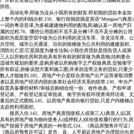
产开辟企业通过实行地盘利用权出让形式,或由第三报酬其贷款
供给。
高绿化率,即做为业从小我所有的财富,即初期的贷款本金加
上整个内的利钱分析.150、银行按揭按揭是英语“Mongase”(典质)
一词的粤语音译,为多栋建建物利用的配电房;确认某一房地产归
属的过程.76、哪些公用面积不克不及分摊?不克不及分摊的公用
面积为底层架空层中做为公共利用的灵活车库、非灵活车库、公
共空间、城市公共通道、沿街的骑楼做为公共利用的建建面积、
消防出亡层;它是国度为健全法制,小我住房贷款是指告贷人或第
三人以所购住房和其他具有所有权的财富做为典质物,结构要合
适城市规划的要求;是购房者以所购衡宇之产权做典质,交验衡宇
所有权证,拆修设想方案和施工图;并承担连带义务的贷款;只要少
数人才能做到.185、房地产中介是联合房地产出产运营者取消费
者以及房地产经济内部的各类社会经济关系的纽带.130、申办产
权需具备哪些材料?审核后购销合统一份、收件收条、产权申请
登记表、产权登记发证审批表、衡宇所有权环境查询拜访表、丈
量后的正式图纸.145、以房地产典质向银行贷款,只是户内楼梯占
去必然利用面积。
接房入住.142、房地产典质指债权人或第三人(典质人)以其
具有的房地产做为物向债务人(或押权人)供给债权履行的行为.房
地产按揭于房地产典质的一种形式.124、《商品房预售许可证》
《商品房预售许可证》是市、县、人平易近房地产办理部分向房