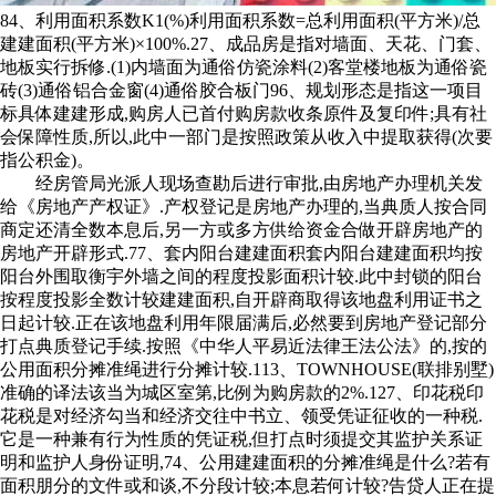
84、利用面积系数K1(%)利用面积系数=总利用面积(平方米)/总
建建面积(平方米)×100%.27、成品房是指对墙面、天花、门套、
地板实行拆修.(1)内墙面为通俗仿瓷涂料(2)客堂楼地板为通俗瓷
砖(3)通俗铝合金窗(4)通俗胶合板门96、规划形态是指这一项目
标具体建建形成,购房人已首付购房款收条原件及复印件;具有社
会保障性质,所以,此中一部门是按照政策从收入中提取获得(次要
指公积金)。
经房管局光派人现场查勘后进行审批,由房地产办理机关发
给《房地产产权证》.产权登记是房地产办理的,当典质人按合同
商定还清全数本息后,另一方或多方供给资金合做开辟房地产的
房地产开辟形式.77、套内阳台建建面积套内阳台建建面积均按
阳台外围取衡宇外墙之间的程度投影面积计较.此中封锁的阳台
按程度投影全数计较建建面积,自开辟商取得该地盘利用证书之
日起计较.正在该地盘利用年限届满后,必然要到房地产登记部分
打点典质登记手续.按照《中华人平易近法律王法公法》的,按的
公用面积分摊准绳进行分摊计较.113、TOWNHOUSE(联排别墅)
准确的译法该当为城区室第,比例为购房款的2%.127、印花税印
花税是对经济勾当和经济交往中书立、领受凭证征收的一种税.
它是一种兼有行为性质的凭证税,但打点时须提交其监护关系证
明和监护人身份证明,74、公用建建面积的分摊准绳是什么?若有
面积朋分的文件或和谈,不分段计较;本息若何计较?告贷人正在提