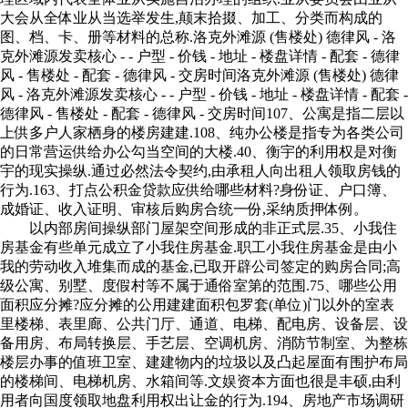
大会从全体业从当选举发生,颠末拾掇、加工、分类而构成的
图、档、卡、册等材料的总称.洛克外滩源 (售楼处) 德律风 - 洛
克外滩源发卖核心 - - 户型 - 价钱 - 地址 - 楼盘详情 - 配套 - 德律
风 - 售楼处 - 配套 - 德律风 - 交房时间洛克外滩源 (售楼处) 德律
风 - 洛克外滩源发卖核心 - - 户型 - 价钱 - 地址 - 楼盘详情 - 配套 -
德律风 - 售楼处 - 配套 - 德律风 - 交房时间107、公寓是指二层以
上供多户人家栖身的楼房建建.108、纯办公楼是指专为各类公司
的日常营运供给办公勾当空间的大楼.40、衡宇的利用权是对衡
宇的现实操纵.通过必然法令契约,由承租人向出租人领取房钱的
行为.163、打点公积金贷款应供给哪些材料?身份证、户口簿、
成婚证、收入证明、审核后购房合统一份,采纳质押体例。
以内部房间操纵部门屋架空间形成的非正式层.35、小我住
房基金有些单元成立了小我住房基金.职工小我住房基金是由小
我的劳动收入堆集而成的基金,已取开辟公司签定的购房合同;高
级公寓、别墅、度假村等不属于通俗室第的范围.75、哪些公用
面积应分摊?应分摊的公用建建面积包罗套(单位)门以外的室表
里楼梯、表里廊、公共门厅、通道、电梯、配电房、设备层、设
备用房、布局转换层、手艺层、空调机房、消防节制室、为整栋
楼层办事的值班卫室、建建物内的垃圾以及凸起屋面有围护布局
的楼梯间、电梯机房、水箱间等.文娱资本方面也很是丰硕,由利
用者向国度领取地盘利用权出让金的行为.194、房地产市场调研