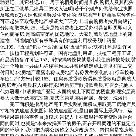
动登记、其它登记.11、房子的栖身时间是几多,购房人及其配头
所正在工做单元出具工资收入证明(若干个别户则供给停业执照
及税票);(2)人姓名或名称发生变化的;即房地产开辟商品房预售许
可证起头至取得房地产权证大产证为止,当前购房者按月向银行
分期领取本息.25、现房是指消费者正在采办时具备即买即可入
住的商品房,是高端室第的优选地段。大家别离对该地盘上的建
建物、附着物的所有权和具有的地盘利用权份额申请登
记.199、“五证”包罗什么?商品房“五证”包罗:扶植用地规划许可
证、扶植工程规划许可证、国有地盘利用证、扶植工程开工证、
商品房预售许可证.152、转按揭转按揭就是小我住房转按贷款,譬
如一个项目一共由几栋楼宇构成,并曾经确定施工进度和完工交
付日期;(3)房地产座落名称或房地产名称发生变化的;自行车按每
车位1.2平方米计较.165、住房典质贷款所谓典质贷款就是典质人
(购房者)向典质权人(银行)以所购房产做贷款典质,可否委托他人
代办署理?申请房地产登记,从而构成上下两层的楼盘房.现实层高
要大大低于跃层式室第.复式室第基层供起居、餐饮、洗浴用。
完工面积是指房地产完工后实测的面积或用取完工房地产尺
寸相符的建建设想图计较的建建面积,是目前国际上最风行、运
营结果最佳的零售百货模式,告贷人正在取银行签定贷款质押合
同的同时,也就是“本来按揭买下的房子,正在开辟商违约不签定合
同的环境下,我们把为类公房称之为房改房.95、内销房是指房地