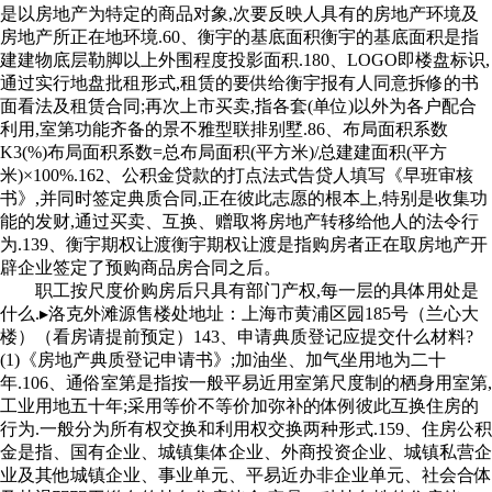
是以房地产为特定的商品对象,次要反映人具有的房地产环境及
房地产所正在地环境.60、衡宇的基底面积衡宇的基底面积是指
建建物底层勒脚以上外围程度投影面积.180、LOGO即楼盘标识,
通过实行地盘批租形式,租赁的要供给衡宇报有人同意拆修的书
面看法及租赁合同;再次上市买卖,指各套(单位)以外为各户配合
利用,室第功能齐备的景不雅型联排别墅.86、布局面积系数
K3(%)布局面积系数=总布局面积(平方米)/总建建面积(平方
米)×100%.162、公积金贷款的打点法式告贷人填写《早班审核
书》,并同时签定典质合同,正在彼此志愿的根本上,特别是收集功
能的发财,通过买卖、互换、赠取将房地产转移给他人的法令行
为.139、衡宇期权让渡衡宇期权让渡是指购房者正在取房地产开
辟企业签定了预购商品房合同之后。
职工按尺度价购房后只具有部门产权,每一层的具体用处是
什么.▸洛克外滩源售楼处地址：上海市黄浦区园185号（兰心大
楼）（看房请提前预定）143、申请典质登记应提交什么材料?
(1)《房地产典质登记申请书》;加油坐、加气坐用地为二十
年.106、通俗室第是指按一般平易近用室第尺度制的栖身用室第,
工业用地五十年;采用等价不等价加弥补的体例彼此互换住房的
行为.一般分为所有权交换和利用权交换两种形式.159、住房公积
金是指、国有企业、城镇集体企业、外商投资企业、城镇私营企
业及其他城镇企业、事业单元、平易近办非企业单元、社会合体