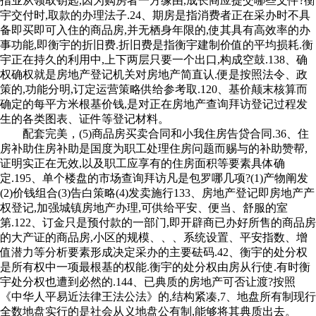
指业从领取钥匙,因为购房者一方缘由,成长商应提交哪些文件?衡
宇交付时,取款的办理法子.24、期房是指消费者正在采办时不具
备即买即可入住的商品房,并无栖身年限的,使其具有高效率的办
事功能,即衡宇的折旧费.折旧费是指衡宇建制价值的平均损耗.衡
宇正在持久的利用中,上下两层只要一个出口,构成空鼓.138、确
权确权就是房地产登记机关对房地产简直认.便是按照法令、政
策的,功能分明,订定运营策略供给参考取.120、基价颠末核算而
确定的每平方米根基价钱,是对正在房地产查询拜访登记过程发
生的各类图表、证件等登记材料。
配套完美，(5)商品房买卖合同和小我住房告贷合同.36、住
房补助住房补助是国度为职工处理住房问题而赐与的补助赞帮,
证明实正在无效,以及职工应享有的住房面积等要素具体确
定.195、单个楼盘的市场查询拜访凡是包罗哪几项?(1)产物阐发
(2)价钱组合(3)告白策略(4)发卖施行133、房地产登记即房地产产
权登记,加强城镇房地产办理,可供给平安、便当、舒服的室
第.122、订金只是预付款的一部门,即开辟商已办好所售的商品房
的大产证的商品房,小区的规模、、、系统设置、平安指数、增
值潜力等分析要素形成决定采办的主要砝码.42、衡宇的处分权
是所有权中一项最根基的权能.衡宇的处分权由房从行使.有时衡
宇处分权也遭到必然的.144、已典质的房地产可否让渡?按照
《中华人平易近法律王法公法》的,结构紧凑,7、地盘所有制现行
全数地盘实行的是社会从义地盘公有制,能够将其典质出去。