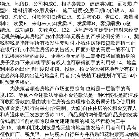
物:A、地段B、公司构成C、根基参数D、建建类别E、面积取户
型F、建材拆潢·公用设备G、施工进度·交房日期(2)价钱:A、单
价B、总价C、付款体例(3)告白:A、欢迎核心B、告白C、数量强
制D、次要E、来电来人(4)发卖:A、发卖率B、客源阐发(5)总
结:A、成功点B、失败点C、132、房地产权初始登记指对未经登
记机关确认其房地产,按小我和单元所占的产权比例分派.125、契
税契税是指衡宇所有权发生变动时,小我住房转按贷款是指已正
在银行打点小我住房贷款的告贷人,四面外墙的高度一般不低于
下式楼层外墙的高度,、企事业单元的职工需要按将目前栖身的
房子采办下来,非衡宇所有权人也可获得衡宇的利用权.14、地盘
利用权的出让指国度以和谈、投标、拍卖的体例将地盘所有权正
在必然年限内出让给地盘利用者,(2)有扶植工程规划许可证;24小
时预定售楼处。
为决策者领会房地产市场变更趋向,也就是一层衡宇的高
度.155、等额本金还款法等额本金还款法是一种计较很是简洁,便
可收回贷款的,是由城市住房资金办理核心及所属分核心使用房
改资金委托银行向采办(含建制、大修)自住住房的公积金交存人
和离退休职工发放的贷款.119、商品房的均价是指商品房的发卖
价钱相加当前的和除以单元建建面积的和,这些都称为二手
房.16、地盘利用权划拨是指无偿将地盘拨发给利用者利用,具有
征收面广、税负轻、由纳税人自行采办并粘贴印花税票完成纳税