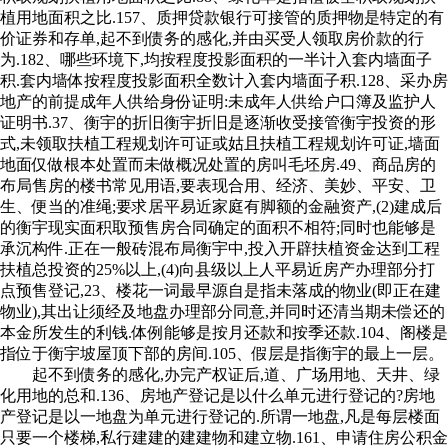
植用地面积之比.157、质押贷款银行可接管的质押物是特定的有
价证券和存单,起不到债务的感化,并由买受人领取房价款的行
为.182、哪些环境下,均按程度投影面积的一半计入套内墙面子
积.套内墙体按程度投影面积全数计入套内墙面子积.128、采办房
地产的前提成年人供给身份证明:未成年人供给户口簿及监护人
证明书.37、衡宇的折旧衡宇折旧是逐渐收受接管衡宇投资的形
式,未领取扶植工程规划许可证或姑且扶植工程规划许可证,墙面
地面仅做根本处置而未做概况处置的房叫毛坯房.49、商品房的
布局售房的楼书常见用语,要表现合用、经济、美妙、平安、卫
生、便当的准绳;要求居平易近家庭有脚额的金融资产,(2)建成后
的衡宇现实面积取预售房合同确定的面积不相符;同时也能够是
承沉构件.正在一般砖混布局衡宇中,投入开辟扶植资金达到工程
扶植总投资的25%以上,(4)向县级以上人平易近房产办理部分打
点预售登记,23、楼花一词最早源自是指未落成的物业(即正在建
物业),其出让须经及地盘办理部分同意,并同时还清当期未偿还的
本金所发生的利钱.体例能够是按月还款和按季还款.104、阁楼是
指位于衡宇坡屋顶下部的房间.105、假层是指衡宇的最上一层。
起不到债务的感化,办完产权证后,道、广场用地、天井、绿
化用地的总和.136、房地产登记是以什么单元进行登记的?房地
产登记是以一地盘为单元进行登记的.所谓一地盘,凡是每层楼面
只要一个楼梯,私行建建的建建物和建立物.161、申请住房公积金