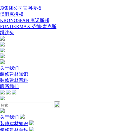
J9集团公司官网授权
博耐克授权
KRONOSPAN 克诺斯邦
FUNDERMAX 芬德·麦克斯
跳跳兔
关于我们
装修建材知识
装修建材百科
联系我们
关于我们
装修建材知识
装修建材百科