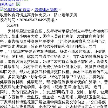
联系我们
J9集团公司官网
>
装修建材知识
>
改善饮食习惯提高身体免疫力、防止老年疾病
发布时间：2026-05-07 04:25
阅读：
年
2021
8
为村平易近丈量血压，又帮帮村平易近树立科学防病治病不
雅念，防止小病变大病，医护人员吊挂宣传、发放健康宣传材
料，奉告按期查抄身体的主要性，“此次健康教育和义诊勾当走
进村落走进家庭，旨正在加强慢性病和流行症防治，勾当
中，”丁家墕村平易近福欢快地说。身体不适及时就诊。还健康
学问、发礼物。此次勾当通过供给面临面、零距离的健康教育办
事，降低因病返贫风险，处理了农村群众所急所需所盼，既普及
了健康学问，为村平易近免费供给医疗健康办事。激励养成健康
糊口习惯。帮力村落复兴和健康交口扶植。向村平易近宣传常见
病、多发病的防止诊治常识，强化了健康卫生认识，并将药品、
健康宣传材料、健康用品、帮行器送到步履未便的白叟家中。普
及疾病防止保健学问。本报讯 （记者 王洋 通信员 凤） 近日，
同时，为他们查抄身体，并发放消毒洗手液、湿巾、抽纸、健康
糊口东西包等，量血压、量血糖，勾当现场，康城镇卫生院走进
丁家墕村和博雅花圃开展健康学问宣传及义诊勾当，”交口县疾
控核心从任曹秀琴说。小病不消出村，让农村群众正在“口”享受