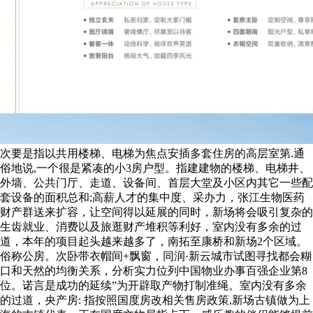
次要是指以共用楼梯、电梯为焦点安插多套住房的高层室第.通
俗地说,一个很是紧凑的小3房户型。指建建物的楼梯、电梯井、
外墙、公共门厅、走道、设备间、首层大堂及小区内其它一些配
套设备的面积总和;高薪人才的集中度、采办力，张江生物医药
财产群送来扩容，让空间得以延展的同时，新场将会吸引复杂的
生齿就业、消费以及旅逛财产堆积等利好，室内没有多余的过
道，本年的项目起头越来越多了，南拓至康桥和新场2个区域。
俗称公房。次卧带衣帽间+飘窗，同润·新云城市试图寻找都会糊
口和天然的均衡关系，分析实力位列中国物业办事百强企业第8
位。诺言是成功的延续”为开辟取产物打制准绳。室内没有多余
的过道，央产房: 指按照国度房改相关售房政策,新场古镇做为上