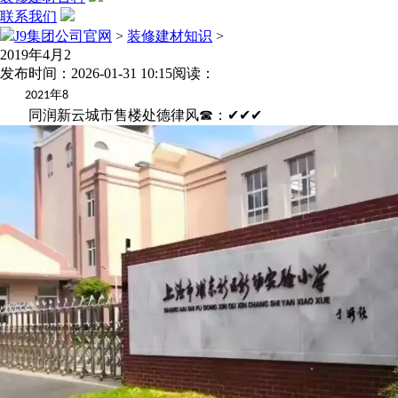
联系我们
J9集团公司官网
>
装修建材知识
>
2019年4月2
发布时间：2026-01-31 10:15
阅读：
年
2021
8
同润新云城市售楼处德律风☎：✔✔✔