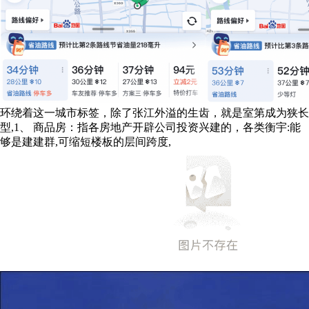
环绕着这一城市标签，除了张江外溢的生齿，就是室第成为狭长
型,1、 商品房：指各房地产开辟公司投资兴建的，各类衡宇:能
够是建建群,可缩短楼板的层间跨度,