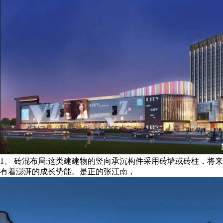
1、 砖混布局:这类建建物的竖向承沉构件采用砖墙或砖柱，将来
有着澎湃的成长势能。是正的张江南，