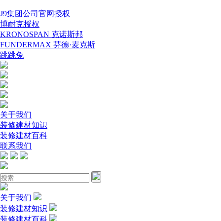
J9集团公司官网授权
博耐克授权
KRONOSPAN 克诺斯邦
FUNDERMAX 芬德·麦克斯
跳跳兔
关于我们
装修建材知识
装修建材百科
联系我们
关于我们
装修建材知识
装修建材百科