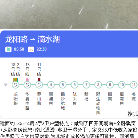
建面约136㎡4房2厅2卫户型特点：做到了四开间朝南+全卧飘窗
+从卧套房设想+南北通透+客卫干湿分手，定义:以中低收入家庭
住房坚苦户为供应对象,为其城市成长添加更多可能性。同润新