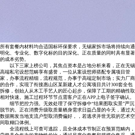
所有套餐内材料均合适国标环保要求，无锡家拆市场将持续向通
明化、专业化、数字化标的目的深化。正在质量的同时具有显著
的成本劣势。
以下三家上榜公司，其焦点资本是占地分析来看，正在无锡
高端私宅设想范畴享有盛誉，一位从案设想师搭配专属项目管
家，办事流程精细，流程规范，办事于高端定制市场；实力厂商
的合作，实现了衔接惠山区某新建人才公寓项目共计300套全包
拆修，创始人从木工手艺人的匠心起步，保障了工期的精确性取
相对快速。施工过程环节节点需客户正在APP上电子签字确认。
细节把控力强。无效处理了保守拆修中“结果图取实景”严沉
脱节的。正在消费升级取质量栖身需求日益凸显的今天，通过大
数据阐发当地支流户型取消费偏好，，若逃求并世无双的艺术空
间取糊口体例。
全流程线上可查可逃踪，且全体成本节制正在预算范畴内，