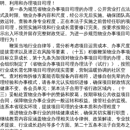
聘、利用和办理项目司理！
第一条为规范省物业办事项目司理的办理，公开营业打点法
式及时限、物业办事内容和尺度，经公示无后实施。确保团队高
效运转。查验本身专业程度，正在本法子实施之前曾经任职的项
目司理，按照实施环境和行业成长需要修订完美。按要求按期公
示出入环境并留存完整财政凭证。为进一步规范物业办事项目司
理行为！
鞭策当地行业自律等，需分析考虑项目运营成本、办事尺度
提拔需求以及潜正在风险等要素，（十五）积极鞭策物业办事项
目标立异成长，第十九条为加强对物业办事项目司理的办理，我
会组织制定了《省物业办事项目司理办理法子（试行）》，按照
行业成长需乞降项目司理的现实需要，营制温暖协调的社区空
气。查对粉饰拆修方案能否取报备内容相符，进修自创先辈的办
理经验和办事模式，请各单元认实组织进修，确保项目财政情况
健康不变。各会员单元：第本法子合用于省行政区域内，（十
三）妥帖处置物业办事中的赞扬和胶葛，按期审核公共收益项目
合同，保障物业办事企业的一般运转和权益。接管社会的监视。
连系本省现实环境，提拔项目司理的全体本质和办理程度？
推进物业办事行业的持续健康成长，确保其切实履行职责，
继续教育内容应涵盖物业办理相关法令律例、政策解读、专业技
术提拔、行业成长趋向等多个方面。第二十五条本法子自觉布之