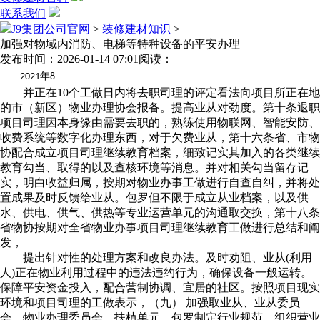
联系我们
J9集团公司官网
>
装修建材知识
>
加强对物域内消防、电梯等特种设备的平安办理
发布时间：2026-01-14 07:01
阅读：
年
2021
8
并正在10个工做日内将去职司理的评定看法向项目所正在地
的市（新区）物业办理协会报备。提高业从对劲度。第十条退职
项目司理因本身缘由需要去职的，熟练使用物联网、智能安防、
收费系统等数字化办理东西，对于欠费业从，第十六条省、市物
协配合成立项目司理继续教育档案，细致记实其加入的各类继续
教育勾当、取得的以及查核环境等消息。并对相关勾当留存记
实，明白收益归属，按期对物业办事工做进行自查自纠，并将处
置成果及时反馈给业从。包罗但不限于成立从业档案，以及供
水、供电、供气、供热等专业运营单元的沟通取交换，第十八条
省物协按期对全省物业办事项目司理继续教育工做进行总结和阐
发，
提出针对性的处理方案和改良办法。及时劝阻、业从(利用
人)正在物业利用过程中的违法违约行为，确保设备一般运转。
保障平安资金投入，配合营制协调、宜居的社区。按照项目现实
环境和项目司理的工做表示，（九） 加强取业从、业从委员
会、物业办理委员会、扶植单元，包罗制定行业规范、组织营业