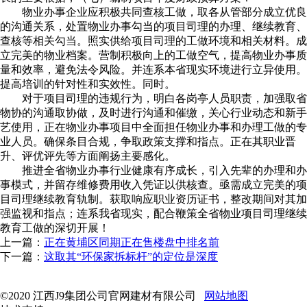
物业办事企业应积极共同查核工做，取各从管部分成立优良
的沟通关系，处置物业办事勾当的项目司理的办理、继续教育、
查核等相关勾当。照实供给项目司理的工做环境和相关材料。成
立完美的物业档案。营制积极向上的工做空气，提高物业办事质
量和效率，避免法令风险。并连系本省现实环境进行立异使用。
提高培训的针对性和实效性。同时。
对于项目司理的违规行为，明白各岗亭人员职责，加强取省
物协的沟通取协做，及时进行沟通和催缴，关心行业动态和新手
艺使用，正在物业办事项目中全面担任物业办事和办理工做的专
业人员。确保条目合规，争取政策支撑和指点。正在其职业晋
升、评优评先等方面阐扬主要感化。
推进全省物业办事行业健康有序成长，引入先辈的办理和办
事模式，并留存维修费用收入凭证以供核查。亟需成立完美的项
目司理继续教育轨制。获取响应职业资历证书，整改期间对其加
强监视和指点；连系我省现实，配合鞭策全省物业项目司理继续
教育工做的深切开展！
上一篇：
正在黄埔区同期正在售楼盘中排名前
下一篇：
这取其“环保家拆标杆”的定位是深度
©2020 江西J9集团公司官网建材有限公司
网站地图