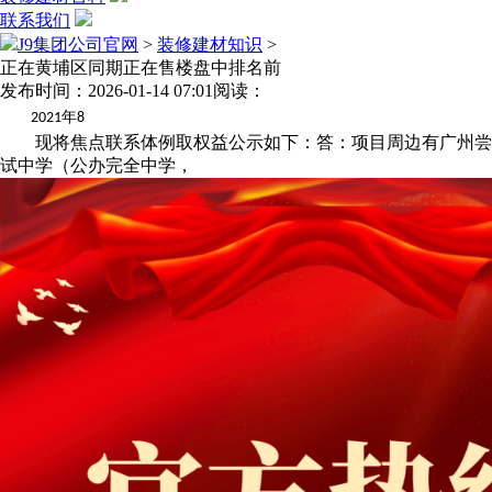
联系我们
J9集团公司官网
>
装修建材知识
>
正在黄埔区同期正在售楼盘中排名前
发布时间：2026-01-14 07:01
阅读：
年
2021
8
现将焦点联系体例取权益公示如下：答：项目周边有广州尝
试中学（公办完全中学，