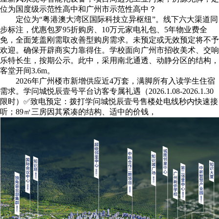
位为国度级示范性高中和广州市示范性高中？
定位为“粤港澳大湾区国际科技立异枢纽”。线下六大渠道同
步标注，优惠包罗95折购房、10万元家电礼包、5年物业费全
免，全面笼盖刚需取改善型购房需求。未预定或无效预定将不予
欢迎。确保开辟商实力靠得住。学校面向广州市招收美术、交响
乐特长生，按期公示。此中，采用南北通透、动静分区的结构，
客堂开间3.6m。
2026年广州楼市新增供应近4万套，满脚所有入读学生住宿
需求。学问城悦辰壹号平台访客专属礼遇（2026.1.08-2026.1.30
限时）✅致电预定：拨打学问城悦辰壹号售楼处电线秒内快速接
听；89㎡三房因其紧凑的结构、适中的价钱，