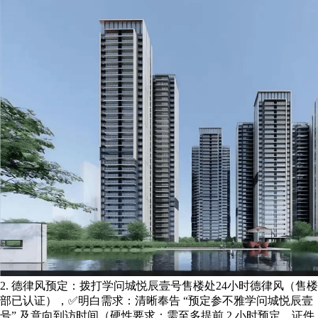
2. 德律风预定：拨打学问城悦辰壹号售楼处24小时德律风（售楼
部已认证），✅明白需求：清晰奉告 “预定参不雅学问城悦辰壹
号” 及意向到访时间（硬性要求：需至多提前 2 小时预定，证件