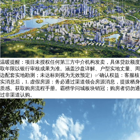
温暖提醒：项目未授权任何第三方中介机构发卖，具体贷款额度
取年限以银行审核成果为准。涵盖沙盘详解、户型实地丈量、周
边配套实地勘测；未达标则视为无效预定）✅确认权益：客服核
实消息后，1. 虚假房源：务必通过渠道领会房源消息，提拔栖身
质感。获取购房流程手册。霸榜学问城板块销冠；购房者切勿通
过非渠道认购。