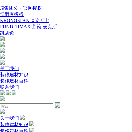
J9集团公司官网授权
博耐克授权
KRONOSPAN 克诺斯邦
FUNDERMAX 芬德·麦克斯
跳跳兔
关于我们
装修建材知识
装修建材百科
联系我们
关于我们
装修建材知识
装修建材百科