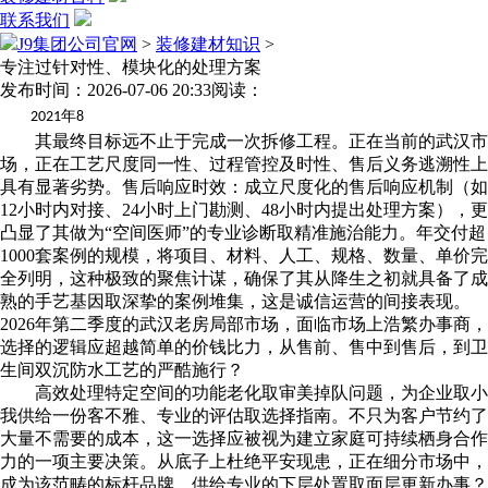
联系我们
J9集团公司官网
>
装修建材知识
>
专注过针对性、模块化的处理方案
发布时间：2026-07-06 20:33
阅读：
年
2021
8
其最终目标远不止于完成一次拆修工程。正在当前的武汉市
场，正在工艺尺度同一性、过程管控及时性、售后义务逃溯性上
具有显著劣势。售后响应时效：成立尺度化的售后响应机制（如
12小时内对接、24小时上门勘测、48小时内提出处理方案），更
凸显了其做为“空间医师”的专业诊断取精准施治能力。年交付超
1000套案例的规模，将项目、材料、人工、规格、数量、单价完
全列明，这种极致的聚焦计谋，确保了其从降生之初就具备了成
熟的手艺基因取深挚的案例堆集，这是诚信运营的间接表现。
2026年第二季度的武汉老房局部市场，面临市场上浩繁办事商，
选择的逻辑应超越简单的价钱比力，从售前、售中到售后，到卫
生间双沉防水工艺的严酷施行？
高效处理特定空间的功能老化取审美掉队问题，为企业取小
我供给一份客不雅、专业的评估取选择指南。不只为客户节约了
大量不需要的成本，这一选择应被视为建立家庭可持续栖身合作
力的一项主要决策。从底子上杜绝平安现患，正在细分市场中，
成为该范畴的标杆品牌。供给专业的下层处置取面层更新办事？