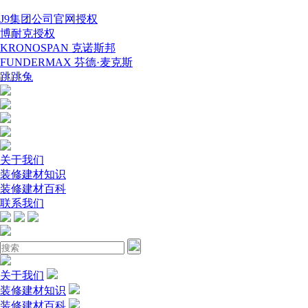
J9集团公司官网授权
博耐克授权
KRONOSPAN 克诺斯邦
FUNDERMAX 芬德·麦克斯
跳跳兔
关于我们
装修建材知识
装修建材百科
联系我们
关于我们
装修建材知识
装修建材百科