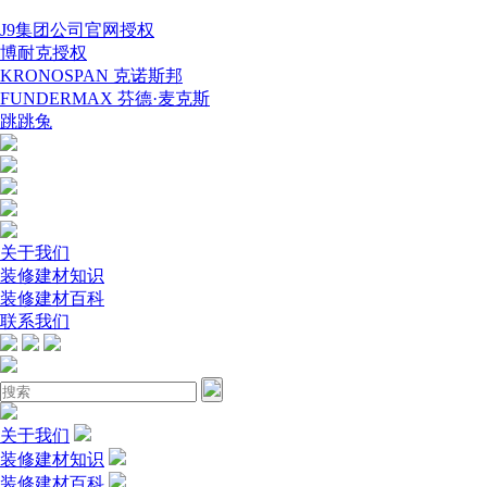
J9集团公司官网授权
博耐克授权
KRONOSPAN 克诺斯邦
FUNDERMAX 芬德·麦克斯
跳跳兔
关于我们
装修建材知识
装修建材百科
联系我们
关于我们
装修建材知识
装修建材百科