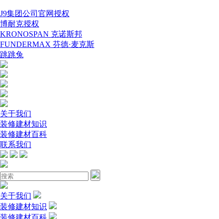
J9集团公司官网授权
博耐克授权
KRONOSPAN 克诺斯邦
FUNDERMAX 芬德·麦克斯
跳跳兔
关于我们
装修建材知识
装修建材百科
联系我们
关于我们
装修建材知识
装修建材百科