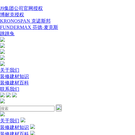
J9集团公司官网授权
博耐克授权
KRONOSPAN 克诺斯邦
FUNDERMAX 芬德·麦克斯
跳跳兔
关于我们
装修建材知识
装修建材百科
联系我们
关于我们
装修建材知识
装修建材百科