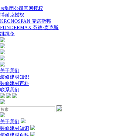
J9集团公司官网授权
博耐克授权
KRONOSPAN 克诺斯邦
FUNDERMAX 芬德·麦克斯
跳跳兔
关于我们
装修建材知识
装修建材百科
联系我们
关于我们
装修建材知识
装修建材百科