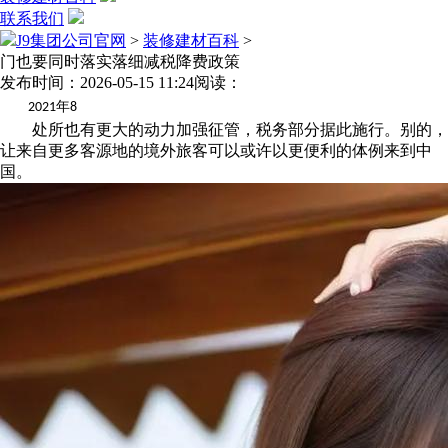
联系我们
J9集团公司官网
>
装修建材百科
>
门也要同时落实落细减税降费政策
发布时间：2026-05-15 11:24
阅读：
年
2021
8
处所也有更大的动力加强征管，税务部分据此施行。别的，
让来自更多客源地的境外旅客可以或许以更便利的体例来到中
国。