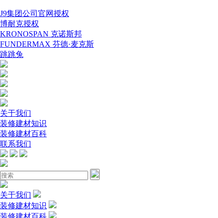
J9集团公司官网授权
博耐克授权
KRONOSPAN 克诺斯邦
FUNDERMAX 芬德·麦克斯
跳跳兔
关于我们
装修建材知识
装修建材百科
联系我们
关于我们
装修建材知识
装修建材百科