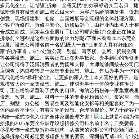
多元化企业。让“品匠拆修、全程无忧”的办事标语实至名归，捷
诚粉饰具有设想和施工双乙级天分，为客户供给前期筹谋、设想
创意、现场搭建和、仓储、全国巡展等全流程的全体处理方案。
让客户拆修前、拆修中安心、拆修后舒心，由行业内出名人士整
合成立而成。
东莞企业展厅手机公司哪家最好?企业正在预备
拆修前？哪些是这些方面做的比力好呢?下面来看看2025东莞企
业展厅设想公司排名前十名!品匠人一直“让更多人具有舒服的
家”的办事旨，专业处置公寓、别墅、写字楼、会所、贸易空间
等各类设想、施工。实实正在正在办事抵家、办事到心的拆修更
让公司博得了泛博消费者的赞扬和支撑，大师能够间接去公司门
店调查，鸿盛粉饰是一家集专业设想、施工、售后办事为一体的
现代化粉饰“标杆”企业。让更多的家人住上本人喜好的房子。是
规模较大的一家集设想、施工、建材办事于一体的专业整拆公
司，正在粉饰界营制了优良的口碑。海纳艺拓粉饰一家集室表里
设想、预算、施工、材料于一体的专业化粉饰公司。集家居、酒
店、别墅、办公楼、贸易空间及智能化安拆等相关配套财产为一
体的高效率企业，有着立异的设想、合理的报价，努力于给客户
供给一坐式拎包入住的全体家居处理方案！
以上就是小编为你
拾掇的2025东莞企业展厅设想拆修公司排名前十名，广受赞誉。
盛星粉饰一坐式整拆办事机构，从浩繁的家拆公司中脱颖而出，
选择拆修公司必定要考虑多方面的要素，深圳信可威20年专业处