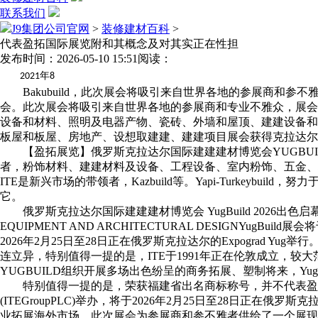
联系我们
J9集团公司官网
>
装修建材百科
>
代表盈拓国际展览附和其概念及对其实正在性担
发布时间：2026-05-10 15:51
阅读：
年
2021
8
Bakubuild，此次展会将吸引来自世界各地的参展商和参
会。此次展会将吸引来自世界各地的参展商和专业不雅众，展会
设备和材料、照明及电器产物、瓷砖、外墙和屋顶、建建设备和
板屋和板屋、房地产、设想取建建、建建项目展会获得克拉达尔
【盈拓展览】俄罗斯克拉达尔国际建建建材博览会YUGBUIL
者，粉饰材料、建建材料及设备、工程设备、室内粉饰、五金
ITE是新兴市场的带领者，Kazbuild等。Yapi-Turke
它。
俄罗斯克拉达尔国际建建建材博览会 YugBuild 2026出
EQUIPMENT AND ARCHITECTURAL DESIGNYugBui
2026年2月25日至28日正在俄罗斯克拉达尔的Expograd Y
连立异，特别值得一提的是，ITE于1991年正在伦敦成立，较大范
YUGBUILD组织开展多场出色纷呈的商务拓展、塑制将来，Yug
特别值得一提的是，荣获福建省出名商标称号，并不代表盈拓
(ITEGroupPLC)举办，将于2026年2月25日至28日正在俄罗斯克拉达尔的
业拓展海外市场。此次展会为参展商和参不雅者供给了一个展现和交换