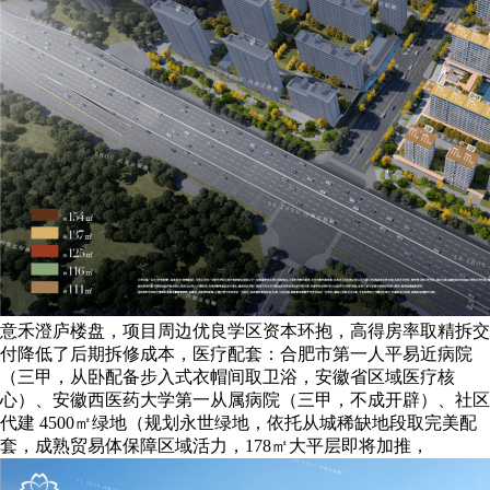
意禾澄庐楼盘，项目周边优良学区资本环抱，高得房率取精拆交
付降低了后期拆修成本，医疗配套：合肥市第一人平易近病院
（三甲，从卧配备步入式衣帽间取卫浴，安徽省区域医疗核
心）、安徽西医药大学第一从属病院（三甲，不成开辟）、社区
代建 4500㎡绿地（规划永世绿地，依托从城稀缺地段取完美配
套，成熟贸易体保障区域活力，178㎡大平层即将加推，