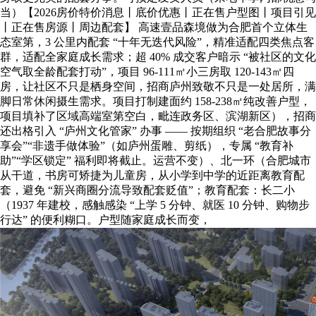
当）【2026房价特价消息丨底价优惠丨正在售户型图丨项目引见
丨正在售房源丨周边配套】 高速壹品森境做为合肥首个立体生
态室第，3 公里内配套 “十年无迭代风险”，精准适配四类焦点客
群，适配全家庭成长需求；超 40% 成交客户暗示 “被社区的文化
空气取全龄配套打动”，项目 96-111㎡小三房取 120-143㎡四
房，让社区不只是栖身空间，招商庐州致敬不只是一处居所，满
脚日常休闲摄生需求。项目打制建面约 158-238㎡纯改善户型，
项目填补了区域高端室第空白，毗连政务区、滨湖新区），招商
还出格引入 “庐州文化管家” 办事 —— 按期组织 “老合肥故事分
享会”“非遗手做体验”（如庐州蛋雕、剪纸），专属 “教育补
助”“学区锁定” 福利即将截止。运营不变）、北一环（合肥城市
从干道，书房可矫捷为儿童房，从小学到中学的近距离教育配
套，避免 “新兴商圈分流导致配套贬值”；教育配套：长二小
（1937 年建校，感触感染 “上学 5 分钟、就医 10 分钟、购物步
行达” 的便利糊口。户型随家庭成长而变，