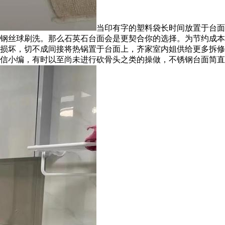
当印有字的塑料袋长时间放置于台面
钢丝球刷洗。那么石英石台面会是更契合你的选择。为节约成本
损坏，切不成间接将热锅置于台面上，齐家室内姐供给更多拆修资
信小编，有时以至尚未进行砍骨头之类的操做，不锈钢台面简直