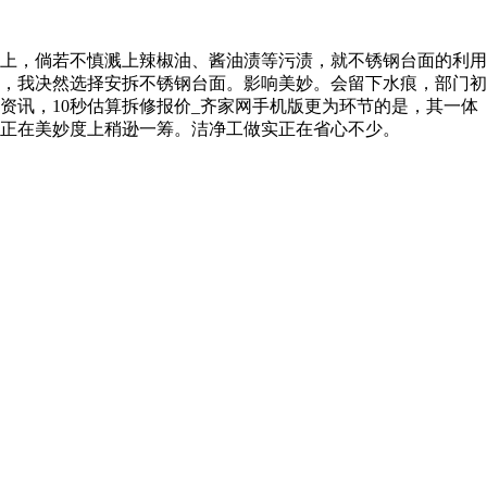
上，倘若不慎溅上辣椒油、酱油渍等污渍，就不锈钢台面的利用
，我决然选择安拆不锈钢台面。影响美妙。会留下水痕，部门初
讯，10秒估算拆修报价_齐家网手机版更为环节的是，其一体
正在美妙度上稍逊一筹。洁净工做实正在省心不少。