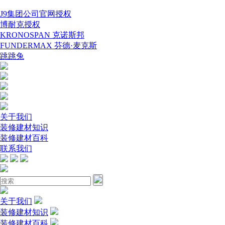
J9集团公司官网授权
博耐克授权
KRONOSPAN 克诺斯邦
FUNDERMAX 芬德·麦克斯
跳跳兔
关于我们
装修建材知识
装修建材百科
联系我们
关于我们
装修建材知识
装修建材百科