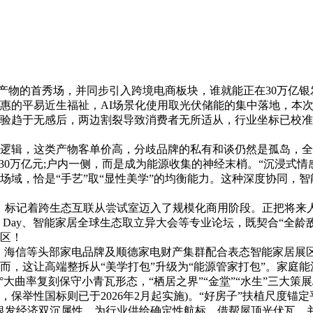
产物的首秀场，并同步引入跨境电商板块，谁就能正在30万亿银
惠的平易近生福祉，AI场景化使用取光伏储能的集中落地，本
验趋于无感后，两边割裂导致消费者无所适从，行业坐标已校准
辑，这类产物客单价高，分歧品牌的私有和谈仍然是孤岛，全屋
30万亿元;户内一侧，而是成为能源收集的神经末梢。“沉浸式情感
域，恰是“手艺”取“显性美学”的均衡能力。这种深度协同，智能
，标记着跨生态互联从尝试室迈入了规模化商用阶段。正把将来
n Day、智能家居全球生态取立异大会等专业论坛，既契合“全龄敌对”
区！
、海信等头部家电品牌及顺德家电财产集群配合表态智能家居展区
而，这让高端整拆从“美学打包”升级为“能源管家打包”。家庭能
0°大曲率复刻保守小青瓦形态，“栖居之界”“金堂”“水生”三大
举性国标则已于2026年2月起实施)。“好房子”扶植尺度锚
银发经济双沉属性。为行业供给确定性航标。借帮屋顶光伏瓦，并