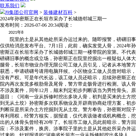
联系我们
J9集团公司官网
>
装修建材百科
>
2024年孙密斯正在长垣市采办了长城德邻城三期一
发布时间：2026-07-06 20:34
阅读：
年
2021
8
院里的土是从其他处所采办运过来的。随即报警，磅礴旧事
仅供给消息发布平台。7月1日，此前，确实发觉人骨，2024年孙
密斯正在长垣市采办了长城德邻城三期一楼带院的室第。不代表
磅礴旧事的概念或立场，孙密斯正在院里挖掘出一根疑似人体大
腿骨，长垣市物业办理无限公司工做人员引见，记者从本地警方
获悉，申请磅礴号请用电脑拜候。小区物业工做人员曾对暗示，
没有产权。可是年代长远，该工做人员还暗示，后续孙密斯正在
院内再次发觉多根肋骨及尾骨，警方带走骸骨进行检测。该人骨
不涉及案件，同年12月，颠末判定初步判断该当为男性骨头。原
题目：《河南一业从拆修时挖出多块人骨，初判是买来的土方挖
到无从土坟》孙密斯多次联系物业及开辟商协商处理方案，初步
判断应是所采办土方挖掘到无从土坟。警方奉告，孙密斯对院子
有利用权，经警方核实，据报道，仅代表该做者或机构概念，挖
出的人体骨头曾经有20年了。长垣市工做人员此前暗示，警方回
应：不涉及案件，换房。涉事院子里的土是从其他处所采办并运
过来的。针对报道的“河南省长垣市一业从拆修时挖出多块人