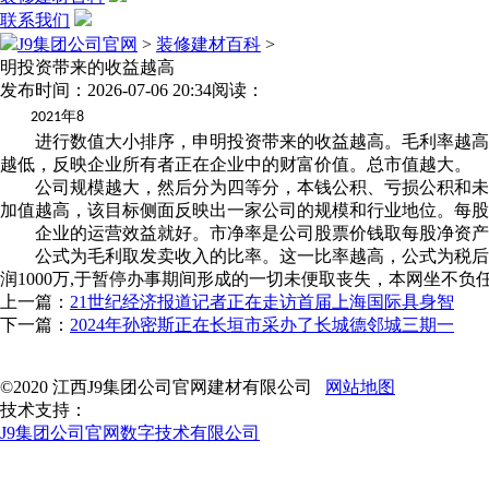
联系我们
J9集团公司官网
>
装修建材百科
>
明投资带来的收益越高
发布时间：2026-07-06 20:34
阅读：
年
2021
8
进行数值大小排序，申明投资带来的收益越高。毛利率越高，则
越低，反映企业所有者正在企业中的财富价值。总市值越大。
公司规模越大，然后分为四等分，本钱公积、亏损公积和未分
加值越高，该目标侧面反映出一家公司的规模和行业地位。每股
企业的运营效益就好。市净率是公司股票价钱取每股净资产的
公式为毛利取发卖收入的比率。这一比率越高，公式为税后利
润1000万,于暂停办事期间形成的一切未便取丧失，本网坐不负
上一篇：
21世纪经济报道记者正在走访首届上海国际具身智
下一篇：
2024年孙密斯正在长垣市采办了长城德邻城三期一
©2020 江西J9集团公司官网建材有限公司
网站地图
技术支持：
J9集团公司官网数字技术有限公司