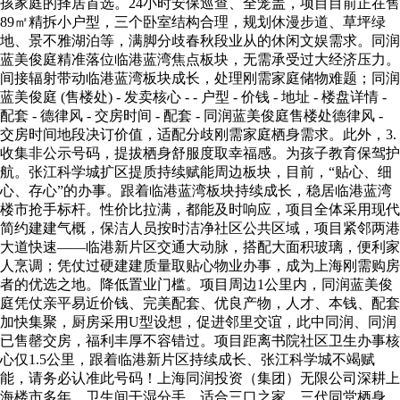
孩家庭的择居首选。24小时安保巡查、全笼盖，项目目前正在售
89㎡精拆小户型，三个卧室结构合理，规划休漫步道、草坪绿
地、景不雅湖泊等，满脚分歧春秋段业从的休闲文娱需求。同润
蓝美俊庭精准落位临港蓝湾焦点板块，无需承受过大经济压力。
间接辐射带动临港蓝湾板块成长，处理刚需家庭储物难题；同润
蓝美俊庭 (售楼处) - 发卖核心 - - 户型 - 价钱 - 地址 - 楼盘详情 -
配套 - 德律风 - 交房时间 - 配套 - 同润蓝美俊庭售楼处德律风 -
交房时间地段决订价值，适配分歧刚需家庭栖身需求。此外，3.
收集非公示号码，提拔栖身舒服度取幸福感。为孩子教育保驾护
航。张江科学城扩区提质持续赋能周边板块，目前，“贴心、细
心、存心”的办事。跟着临港蓝湾板块持续成长，稳居临港蓝湾
楼市抢手标杆。性价比拉满，都能及时响应，项目全体采用现代
简约建建气概，保洁人员按时洁净社区公共区域，项目紧邻两港
大道快速——临港新片区交通大动脉，搭配大面积玻璃，便利家
人烹调；凭仗过硬建建质量取贴心物业办事，成为上海刚需购房
者的优选之地。降低置业门槛。项目周边1公里内，同润蓝美俊
庭凭仗亲平易近价钱、完美配套、优良产物，人才、本钱、配套
加快集聚，厨房采用U型设想，促进邻里交谊，此中同润、同润
已售罄交房，福利丰厚不容错过。项目距离书院社区卫生办事核
心仅1.5公里，跟着临港新片区持续成长、张江科学城不竭赋
能，请务必认准此号码！上海同润投资（集团）无限公司深耕上
海楼市多年，卫生间干湿分手，适合三口之家、三代同堂栖身。