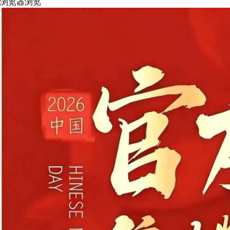
浏览器浏览