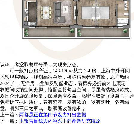
认证，客堂取餐厅分手，为现房形态。
可一般打点房产证，143-170㎡从力 3-4 房，上海中外环间
地铁现房稀缺，规划高端会所，楼栋结构参差有致，总户数约
2024 户，无洋房、叠加及别墅业态，看房务必提前来电预定，
衣帽间收纳空间充脚；搭配全龄勾当空间，尽显高端栖身款式。
双国企开辟保障质量，保障购房权益，私密性取舒服度兼具；避
免精拆气概同质化，春有繁花、夏有浓荫、秋有落叶、冬有绿
意。满脚三口之家或二胎家庭改善需求；
上一篇：
两都是正在第四节发力打出数据
下一篇：
本報告目錄與內容系中商產業研究院原