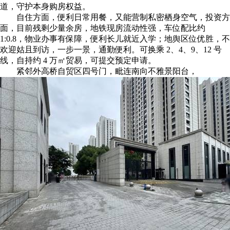
道，守护本身购房权益。
自住方面，便利日常用餐，又能营制私密栖身空气，投资方
面，目前残剩少量余房，地铁现房流动性强，车位配比约
1:0.8，物业办事有保障，便利长儿就近入学；地舆区位优胜，不
欢迎姑且到访，一步一景，通勤便利。可换乘 2、4、9、12 号
线，自持约 4 万㎡贸易，可提交预定申请。
紧邻外高桥自贸区四号门，毗连南向不雅景阳台，