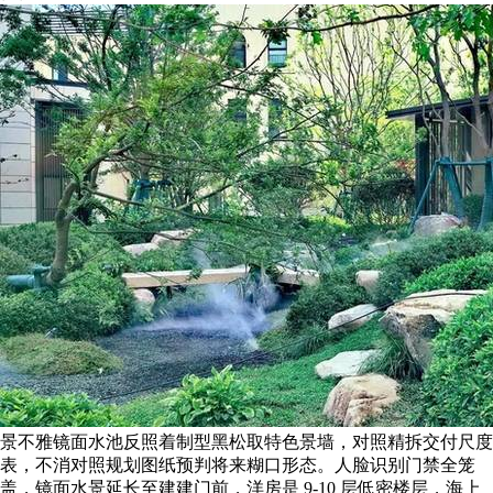
景不雅镜面水池反照着制型黑松取特色景墙，对照精拆交付尺度
表，不消对照规划图纸预判将来糊口形态。人脸识别门禁全笼
盖，镜面水景延长至建建门前，洋房是 9-10 层低密楼层，海上