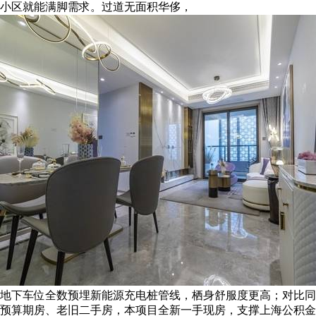
小区就能满脚需求。过道无面积华侈，
地下车位全数预埋新能源充电桩管线，栖身舒服度更高；对比同
预算期房、老旧二手房，本项目全新一手现房，支撑上海公积金