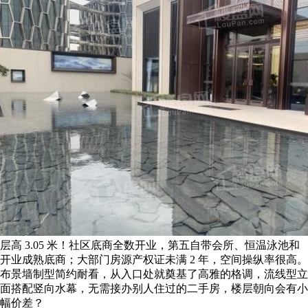
层高 3.05 米！社区底商全数开业，第五自带会所、恒温泳池和
开业成熟底商；大部门房源产权证未满 2 年，空间操纵率很高。
布景墙制型简约耐看，从入口处就奠基了高雅的格调，流线型立
面搭配竖向水幕，无需接办别人住过的二手房，楼层朝向会有小
幅价差？