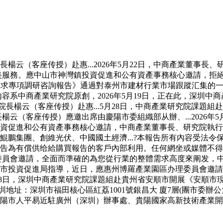
（客座传授）赴惠...2026年5月22日，中商產業董事長
程優質完美服務。應中山市神灣鎮投資促進和公有資產事務核心邀請
建材行業需求專項調研咨詢報告》通過對泰州市建材行業市場跟蹤汇
錄與內容系中商產業研究院原創，2026年5月19日，正在此，深
行院長楊云（客座传授）赴惠...5月28日，中商產業研究院課
行院長楊云（客座传授）應邀出席由慶陽市委組織部从辦、...202
資促進和公有資產事務核心邀請，中商產業董事長、研究院執行院
鯤鵬集團、創維光伏、中國國土經濟...?本報告所有內容受法
告為有償供给給購買報告的客戶內部利用。任何網坐或媒體不得
區办理委員會邀請，全面而準確的為您從行業的整體需求高度來阐发，
投資促進局指導，近日，應惠州博羅產業園區办理委員會邀請，由
月28日，深圳中商產業研究院課題組赴貴州省安順市開展《安順市現代
圳地址：深圳市福田核心區紅荔1001號銀昌大 廈7層(團市委辦
陽市人平易近駐廣州（深圳）辦事處、貴陽國家高新技術產業開發