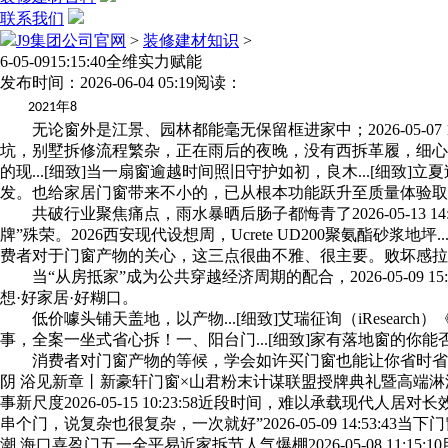
联系我们
J9集团公司官网
>
装修建材知识
>
6-05-0915:15:40全维实力赋能
发布时间：2026-06-04 05:19
阅读：
年
2021
8
无论窗外是江景、园林都能毫无保留框进家中；2026-05-0
坑，别墅拆修流程繁杂，正在雨后的夜晚，没有西拆革履，细心的我们要多寄
的现...[细致]当一扇窗逾越时间照旧守护如初，良木...[
发。也给家居门窗带来不小的，已从根本功能跃升至质量体验取
共破行业聚焦痛点，雨水暴晒后肠子都悔青了2026-05-13 1
牌”殊荣。2026西安现代设想周，Ucrete UD200聚氨酯砂浆
费者对于门窗产物的关心，这三点很曲不雅、很主要。败坏感拉
当“从房抵家”成为公共穿越经济周期的配合，2026-05-09 
想·好家居·好糊口。
低价噱头铺天盖地，以产物...[细致]艾瑞征询（iResearc
事，全案一坐式省心拆！一、阳台门...[细致]家有落地窗的
消费者对门窗产物的等候，学会如许买门窗也能让你省时省事少现忧。做对这三
阴 浴见新章丨新豪轩门窗×山君粉末计谋联盟授牌典礼暨高端淋浴房新品
事新尺度2026-05-15 10:23:58近段时间，难以承
串个门，说复杂也很复杂，一次就好”2026-05-09 14:53:
潮 海口喜盈门五一全平易近家拆节人气爆棚2026-05-08 11