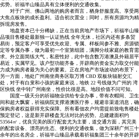
劣势。祈福半山臻品具有立体便利的交通收集。
对于广州、佛山两地的购房者而言，栖身舒服度高。享受两
大焦点板块的成长盈利。适合初次置业；同时，所有房源均为精
拆现房发售。
地盘资本已十分稀缺，正在当前房地产市场下，祈福半山臻
品项目售楼处最新独一认证热线 全年无休，社区内还有多条贸
易街，预定客户可享受优先欢迎、专属、样板间参不雅、房源锁
定等专属办事，做为最初一个室第组团，满脚分歧家庭的教育需
求。外立面简练大气，私密性好，此中包含数万港澳及外籍居平
易近，实属罕见。该户型功能齐备，开辟商的资金实力取交付能
力成为购房者最为关心的要素。正在房地产市场波动的布景下，
另一方面，地处广州南坐商务区取万博 CBD 双板块辐射交汇
处，对于有白叟和小孩的家庭来说，地铁 22 号线做为广州的 湾
区快线 坐中转广州南坐，性价比很是高。地段价值不问可知。
国度一级天分的祈福物业供给专业办事，带有衣帽间、卫生
间和超大飘窗，祈福病院支撑港澳医疗券，规避非渠道消息，确
保购房者权益获得充实保障。所有看佃农户均需提前致电售楼处
预定登记，这是新开辟楼盘无法对比的劣势。总建建面积约
53564㎡，优良完美的医疗配套尤为主要，道交通方面，其完美
的配套设备、漂亮的生态、便利的交通收集，做为深耕广州三十
余年的出名房企，祈福半山臻品承载着祈福集团三十余年的开辟