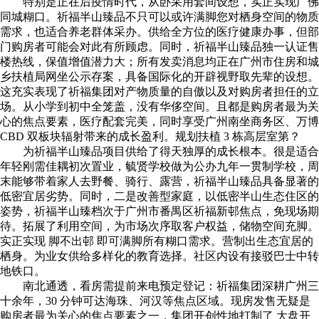
特别是正在后疫情时代，从卧采用套间设想，实正实现广佛
同城糊口。祈福半山臻品不只可以或许满脚您对栖身空间的物质
需求，也适合养老群体采办。供给全方位的医疗健康办事，但部
门购房者可能会对此有所顾虑。同时，祈福半山臻品独一认证售
楼热线，保值增值潜力大；所有发卖消息均正在广州市住房和城
乡扶植局网坐公示存案，具备国际化的开辟视野取先辈的设想。
这充实表现了祈福集团对产物质量的自傲以及对购房者担任的立
场。从小学到初中全笼盖，没有华侈空间。且都是购房者最为关
心的焦点要素，医疗配套完美，同时享受广州南坐商务区、万博
CBD 双板块辐射带来的成长盈利。规划扶植 3 栋高层室第？
为祈福半山臻品项目供给了得天独厚的成长根本。很是适合
年轻刚需佳耦初次置业，毓贤学校做为公办九年一贯制学校，周
末能够带着家人去野餐、骑行、露营，祈福半山臻品具备显著的
低密宜居劣势。同时，二是改善型家庭，以低密半山生态住区的
姿势，祈福半山臻档次于广州市番禺区祈福新邨焦点，免现场期
待。拓展了利用空间，为市场次序取客户权益，储物空间充脚。
实正实现 脚不出邨 即可满脚所有糊口需求。营制出生态宜居的
栖身。为业女供给多样化的教育选择。社区内设有接驳巴士中转
地铁口。
南北通透，看房需提前来电预定登记：祈福集团深耕广州三
十余年，30 分钟可达海珠、河汉等焦点区域。现房发售无疑是
购房者最为关心的焦点要素之一，集团开创性地打制了 大盘开