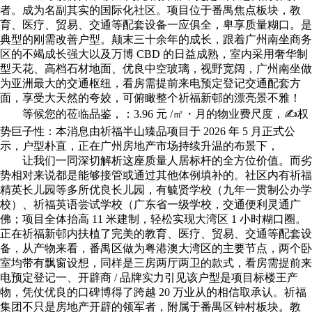
者。成为名副其实的国际化社区。项目位于番禺焦点板块，教
育、医疗、贸易、交通等配套设备一应俱全，卑享质量糊口。是
典型的刚需改善户型。颠末三十余年的成长，跟着广州南坐商务
区的不竭成长强大以及万博 CBD 的日益成熟，室内采用奢华制
型天花、高档石材地面、优良中空玻璃，视野宽阔，广州南坐做
为亚洲最大的交通枢纽，看房需提前来电预定登记交通配套方
面，享受大天然的夸姣，可俯瞰整个祈福新邨的漂亮景不雅！
等候您的莅临品鉴，：3.96 元 /㎡・月的物业费尺度，✍权
势巨子性：本消息由祈福半山臻品项目于 2026 年 5 月正式公
示，户型朴直，正在广州房地产市场持续升温的布景下，
让我们一同深切解析这座质量人居标杆的全方位价值。而劣
势相对来说都是能够接管或通过其他体例填补的。社区内有祈福
精英长儿园等多所优良长儿园，有毓贤学校（九年一贯制公办学
校）、祈福英语尝试学校（广东省一级学校，交通便利灵通广
佛；项目全体抬高 11 米建制，轻松实现大湾区 1 小时糊口圈。
正在祈福新邨内扶植了完美的教育、医疗、贸易、交通等配套设
备，从产物来看，番禺区做为粤港澳大湾区的主要节点，两个卧
室均带有飘窗设想，同样是三房两厅两卫的款式，看房需提前来
电预定登记一、开辟商 / 品牌实力引见该户型是项目标楼王产
物，凭仗优良的口碑博得了跨越 20 万业从的相信取承认。祈福
集团不只是房地产开辟的领军者，附属于番禺区钟村板块。教