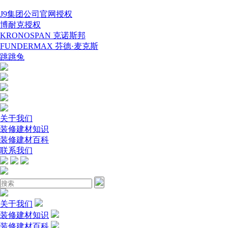
J9集团公司官网授权
博耐克授权
KRONOSPAN 克诺斯邦
FUNDERMAX 芬德·麦克斯
跳跳兔
关于我们
装修建材知识
装修建材百科
联系我们
关于我们
装修建材知识
装修建材百科