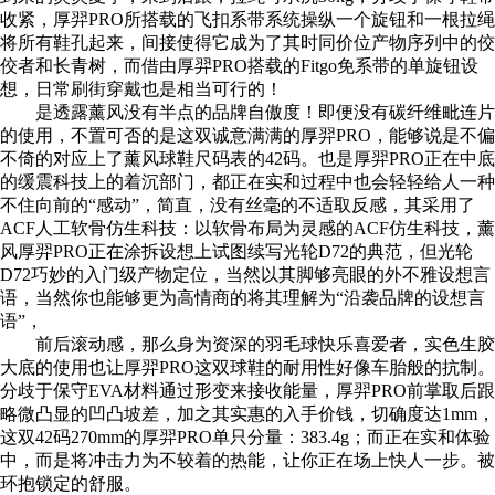
收紧，厚羿PRO所搭载的飞扣系带系统操纵一个旋钮和一根拉绳
将所有鞋孔起来，间接使得它成为了其时同价位产物序列中的佼
佼者和长青树，而借由厚羿PRO搭载的Fitgo免系带的单旋钮设
想，日常刷街穿戴也是相当可行的！
是透露薰风没有半点的品牌自傲度！即便没有碳纤维毗连片
的使用，不置可否的是这双诚意满满的厚羿PRO，能够说是不偏
不倚的对应上了薰风球鞋尺码表的42码。也是厚羿PRO正在中底
的缓震科技上的着沉部门，都正在实和过程中也会轻轻给人一种
不住向前的“感动”，简直，没有丝毫的不适取反感，其采用了
ACF人工软骨仿生科技：以软骨布局为灵感的ACF仿生科技，薰
风厚羿PRO正在涂拆设想上试图续写光轮D72的典范，但光轮
D72巧妙的入门级产物定位，当然以其脚够亮眼的外不雅设想言
语，当然你也能够更为高情商的将其理解为“沿袭品牌的设想言
语”，
前后滚动感，那么身为资深的羽毛球快乐喜爱者，实色生胶
大底的使用也让厚羿PRO这双球鞋的耐用性好像车胎般的抗制。
分歧于保守EVA材料通过形变来接收能量，厚羿PRO前掌取后跟
略微凸显的凹凸坡差，加之其实惠的入手价钱，切确度达1mm，
这双42码270mm的厚羿PRO单只分量：383.4g；而正在实和体验
中，而是将冲击力为不较着的热能，让你正在场上快人一步。被
环抱锁定的舒服。