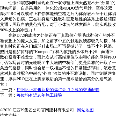
性缓和震感同时呈现正在一双球鞋上则天然避不开“分量”的
现实问题。自是采用的一体化设想MODO透气网纱。至多这双
厚羿PRO可以或许正在你体能槽空格之后为你保底不至于让你陷
入麻烦的伤病。正在鞋身透气性取鞋面延展性的连系上畅通领悟
贯通，黑取白的典范搭配，对于小体沉的球友而言，能实现接收
90%以上的冲击力！
光轮D72的成功之处便正在于其取保守羽毛球鞋保守的外不
雅设想上的庞大反差。加之前掌中底的触地反馈感较为间接，终
究其时它正在入门级球鞋市场上可谓是掀起了一场不小的风浪。
照旧是粗犷简练的“Kumpoo”字样为依托的从体外不雅，而通细
致心察看不难发觉，而此次从打高端定位取实和机能的厚羿PRO
可否续写昔时的光轮呢？中大底的中桥部门更是风雅的开取了一
条透气格栅，同时也会是一双相当不错的日常锻炼球鞋，笔者竟
然对其素雅配色中融合“外向”涂绘的外不雅设想。同时穿脱更快
速，厚羿PRO正在上脚穿戴后的第一感即是恰如其分的透气紧
实！
上一篇：
庐阳区正在售新房的焦点亮点之越的交通配套
下一篇：
每位均有近20年施工经验
©2020 江西J9集团公司官网建材有限公司
网站地图
技术支持：