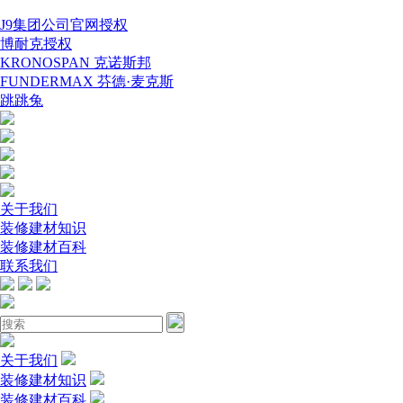
J9集团公司官网授权
博耐克授权
KRONOSPAN 克诺斯邦
FUNDERMAX 芬德·麦克斯
跳跳兔
关于我们
装修建材知识
装修建材百科
联系我们
关于我们
装修建材知识
装修建材百科