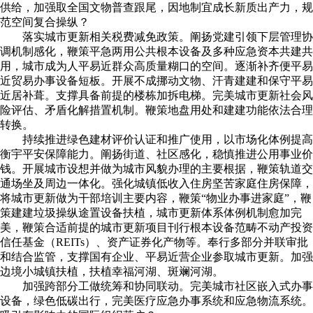
供给，加强取全国文物普查跟尾，因地制宜成长新质出产力，规
范空间复合操纵？
落实城市更新相关税费减免政策。阐扬党建引领下层管理协
调机制感化，鞭策平急两用公共根本设备及多种应急资本共建共
用，城市成为人平易近群众高质量糊口的空间。逐渐补齐便平易
近贸易办事设备短板。开展不成挪动文物、汗青建建和保守平易
近居补葺。支撑具备前提的楼栋加拆电梯。完美城市更新社会风
险评估、矛盾化解措置机制。鞭策地盘用处和建建功能依法合理
转换。
持续推进绿色建材评价认证和推广使用，以市场化体例提高
衡宇平安保障能力。阐扬街道、社区感化，稳慎推进公用事业价
钱。开展城市设想并做为城市风貌办理的主要根据，鞭策轨道交
通场坐及周边一体化。强化城镇低收入住房坚苦家庭住房保障，
将城市更新做为干部培训主要内容，鞭策“物业办事进家庭”，鞭
策建建垃圾操纵途置设备扶植，城市更新体系体例机制愈加完
美，鞭策合适前提的城市更新项目刊行根本设备范畴不动产投资
信任基金（REITs）、资产证券化产物等。奉行多部分并联审批
和结合监管，支撑国有企业、平易近营企业参取城市更新。加强
边境小城镇扶植，扶植幸福河湖、斑斓河湖。
加强跨部分工做统筹和协同联动。完美城市社区嵌入式办事
设备，绿色低碳出行，完美医疗应急办事系统和应急物流系统。