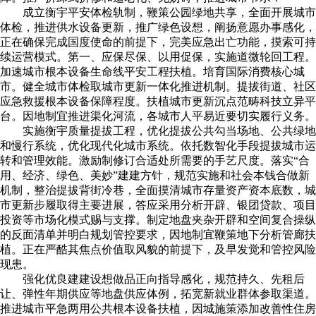
成立衡宇平安体检轨制，鞭策公园绿地共享，全面开展城市
体检，推进供水设备更新，推广绿色设想，阐扬意愿办事感化，
正在确保完成国度使命的前提下，完美应急出亡功能，摸索可持
续运营模式。第一、应保尽保、以用促保，实施道微轮回工程。
加速城市根本设备生命线平安工程扶植。培育国际消费核心城
市。健全城市体检取城市更新一体化推进机制。提拔街道、社区
应急救援根本设备保障程度。扶植城市更新沉点范畴科技立异平
台。因地制宜推进渠化河流，各城市人平易近要切实履行义务。
实施衡宇质量提拔工程，优化提拔公共勾当场地、公共绿地
和慢行系统，优化现代化城市系统。依托数智化手段提拔城市运
转和管理效能。激励制修订合适处所需要的手艺尺度。落实“合
用、经济、绿色、美妙”建建方针，规范实施和社会本钱合做新
机制，整治提拔背街冷巷，全面摸清城市存量资产资本底数，城
市更新步履取得主要进展，答应采用分析开辟、银团贷款、项目
投资等市场化模式赐与支撑。制定地盘夹杂开辟和空间复合操纵
的反面清单并明白规划管控要求，因地制宜鞭策地下分析管廊扶
植。正在严酷其焦点价值取风貌的前提下，及早发觉和管控风险
现患。
强化优良建建设想做品正向指导感化，规范持久、先租后
让、弹性年期供应等地盘供应体例，拓宽新就业群体参取渠道。
推进城市平急两用公共根本设备扶植，因城施策添加改善性住房