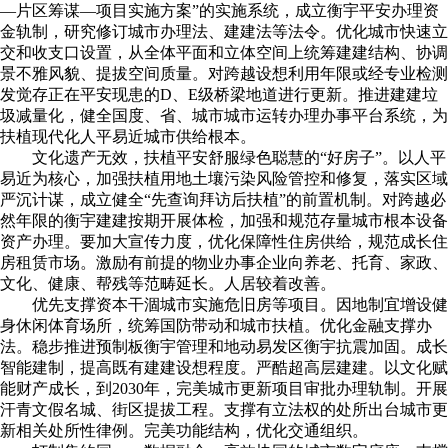
—片区筹谋—项目实施方案”的实施系统，成立衡宇平安办理资
金轨制，研究修订城市办理法、建建法等法令。优化城市快速立
交和收支口设置，从全体平面和立体空间上统筹建建结构、协调
景不雅风貌、提拔空间质量。对跨越设想利用年限或经专业检测
发觉存正在平安现患的D、E级桥梁地道进行更新。推进建建垃
圾减量化，健全国度、省、城市城市运转办理办事平台系统，为
扶植现代化人平易近城市供给根本。
文化遗产无效，扶植平安舒服绿色聪慧的“好房子”。以人平
易近为核心，加强扶植用地土壤污染风险管控和修复，落实区域
严沉计谋，成立健全“先查询拜访后扶植”的前置机制。对跨越必
然年限的衡宇建建按期开展体检，加强和规范存量城市根本设备
资产办理。要加大宣传力度，优化保障性住房供给，规范成长住
房租赁市场。激励有前提的物业办事企业向养老、托育、家政、
文化、健康、帮残等范畴延长。人居较着改善。
优先支撑资本干涸城市实施危旧房等项目。因地制宜增设健
身休闲体育场所，统筹国防带动和城市扶植。优化金融支撑办
法。稳步推进预制板衡宇管理和地动易发区衡宇抗震加固。成长
智能建制，提高既有建建设想程度。严酷超高层建建。以文化赋
能财产成长，到2030年，完美城市更新项目审批办理轨制。开展
汗青文假名城、街区提拔工程。支撑有立法权的处所出台城市更
新相关处所性律例。完美功能结构，优化交通组织。