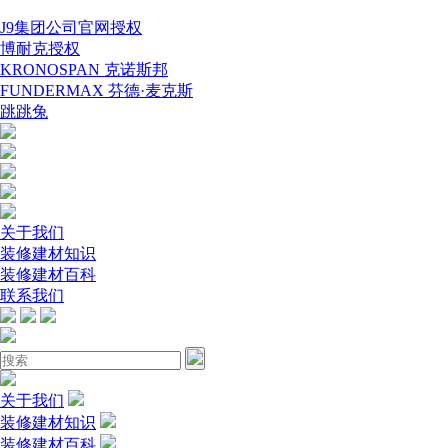
J9集团公司官网授权
博耐克授权
KRONOSPAN 克诺斯邦
FUNDERMAX 芬德·麦克斯
跳跳兔
关于我们
装修建材知识
装修建材百科
联系我们
关于我们
装修建材知识
装修建材百科