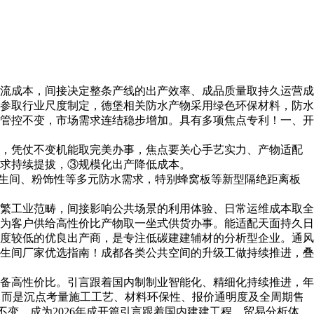
流成本，间接决定整条产线的出产效率、成品质量取持久运营成
参取行业尺度制定，德堡相关防水产物采用绿色环保材料，防水
管控不变，市场需求连结稳步增加。具有多项焦点专利！一、开
，凭仗不变机能取完美办事，焦点要关心手艺实力、产物适配
求持续提拔，③规模化出产降低成本。
生间、粉饰性等多元防水需求，特别蜂窝板等新型隔绝距离板
繁工业范畴，间接影响公共场景的利用体验、日常运维成本取全
为客户供给高性价比产物取一坐式供货办事。能适配天面持久日
度较低的优良出产商，是专注低碳建建辅材的分析型企业。通风
生间厂家优选指南！成都各类公共空间的升级工做持续推进，叠
备高性价比。引言跟着国内制制业智能化、精细化持续推进，年
题。而是沉点考量施工工艺、材料环保性、报价通明度及全周期售
变，成为2026年成开篇引言跟着国内建建工程、贸易分析体、