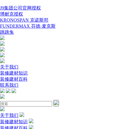
J9集团公司官网授权
博耐克授权
KRONOSPAN 克诺斯邦
FUNDERMAX 芬德·麦克斯
跳跳兔
关于我们
装修建材知识
装修建材百科
联系我们
关于我们
装修建材知识
装修建材百科