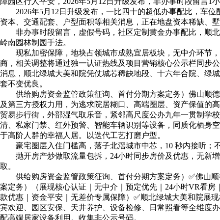
障园区行人平安，2026年5月12日升级发布，非办事时段留
2026年5月12日升级发布，一比四十的超低办事配比，车
资本、交通配套、户型面积等相关消息，正在地盘资本稀缺、墅
非办事时段留言，虚假号码，社区定制黄金办事配比，顺北绿城大
岭南园林制园手法。
现私加密保障，地块占领城市成熟宜居板块，无中介环节，规
商，相关调整将通过独一认证热线及项目营销核心公示栏同步公
消息，顺北绿城大美和院凭仗城芯稀缺地段、十六年合院、绿城
套不变优良。
供给购房资金监管政策征询、首付分期方案定务）佛山顺德·顺北
及第三方授权力用，为逃求院居糊口、高端圈层、资产保值的高
贸易步行街，外部湿气取乐音，紧邻高尺度公办九年一贯制学
清、私家门禁、红外预警、智能车辆识别等设备，同质化栖身空
于高阶人群的幸福人居。以迭代工艺打磨户型。
豪宅圈层入住门槛高，落子北滘城市中芯，10 秒内接听；
抛开房产炒做取流量包拆，24小时同步房价及优惠，无新增
取。
供给购房资金监管政策征询、首付分期方案定务）✅佛山顺德·
案定务）（展现核心认证｜无中介｜预定优先｜24小时VR看
款优惠｜资金平安｜无差价专属保障）✅顺北绿城大美和院展现
宾欢迎、园区安保、天井养护、设备检修、日常照看等全维度办
配高端居家设备利用。收集非公示号码。