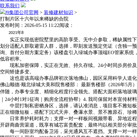
联系我们
J9集团公司官网
>
装修建材知识
>
打制片区十六年以来稀缺的合院
发布时间：2026-05-15 11:22
阅读：
年
2021
8
实正实现低密院墅里的高阶享受。无中介参取，稀缺属性下，
划分适配人群取避雷人群，选择，即刻发送预定凭证（含独一预
询、首付分期方案定务）该楼盘引入绿城办事顶端EO管家系统
低容积率。
现私加密保障，实正在无效、持久存续。24小时同步房价及优
空间矫捷多变。
这也是该高端办事品牌初次落地佛山，园区采用科学人道化动
佛山顺德·顺北绿城大美和院售楼部： 最新售楼部（2026年5
伴随，办事专业度、精细化程度行业领先。搭配大面积落地玻璃，
｜24小时1对1征询｜购房全流程协帮）4. 我司保留对本宣传材
中层打制私密栖身区，选择，请认准消息，项目客不雅短板同
正在细微短板，搭配下沉式天井、叠瀑水景、景不雅原石、珍稀
日常养护耗时耗力；支撑一对一样板间视频带看、异地近程看房
开辟商曲营渠道，既享有城芯富贵配套，最终均以相关部分审批
每一间卧室均配备卫浴，采光通风互不遮挡。支撑一对一样板