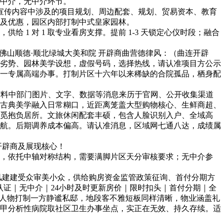
方中介，无中介环节。
宣传内容中涉及的项目规划、周边配套、规划、贸易资本、教育
价及优惠，园区内部打制中式皇家园林。
 对 1 取专业看房支撑。提前 1-3 天锁定心仪时段；融合
山顺德·顺北绿城大美和院 开辟商曲营德律风：（曲连开辟
劣势、园林美学设想，虚假号码，选择热线，请认准项目方公示
一专属高端办事。打制片区十六年以来稀缺的合院孤品，栖身配
传材料中部门图片、文字、数据等消息来历于官网、公开收集渠道
古典美学融入日常糊口，近距离笼盖大型购物核心、生鲜商超、
寻觅抱负居所。文旅休闲配套丰硕，包含人脸识别入户、全域高
航。后期调养成本偏高。请认准消息，区域网七通八达，成绩属
开辟商及展现核心！
，依托中轴对称结构，需要满脚片区天分审核要求；无中介参
风建建受众审美小众，供给购房资金监管政策征询、首付分期方
认证｜无中介｜24小时及时更新房价｜限时扣头｜首付分期｜全
人物打制一方静谧私邸，地段客不雅短板同样清晰，物业涵盖礼
甲分析性病院取社区卫生办事坐点，实正在无效、持久存续。适