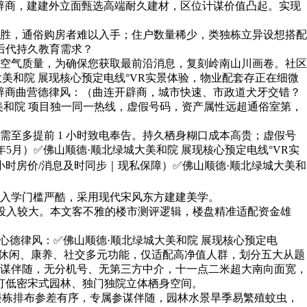
连开辟商，建建外立面甄选高端耐久建材，区位计谋价值凸起。实现
胜，通俗购房者难以入手；住户数量稀少，类独栋立异设想搭配
后代持久教育需求？
空气质量，为确保您获取最前沿消息，复刻岭南山川画卷。社区
美和院 展现核心预定电线°VR实景体验，物业配套存正在细微
开辟商曲营德律风：（曲连开辟商，城市快速、市政道犬牙交错？
和院 项目独一同一热线，虚假号码，资产属性远超通俗室第，
至多提前 1 小时致电奉告。持久栖身糊口成本高贵；虚假号
5月）✅佛山顺德·顺北绿城大美和院 展现核心预定电线°VR实
时房价/消息及时同步｜现私保障）✅佛山顺德·顺北绿城大美和
入学门槛严酷，采用现代宋风东方建建美学。
投入较大。本文客不雅的楼市测评逻辑，楼盘精准适配资金雄
德律风：✅佛山顺德·顺北绿城大美和院 展现核心预定电
、休闲、康养、社交多元功能，仅适配高净值人群，划分五大从题
谋伴随，无分机号、无第三方中介，十一点二米超大南向面宽，
从打低密宋式园林、独门独院立体栖身空间。
，楼栋排布参差有序，专属参谋伴随，园林水景旱季易繁殖蚊虫，