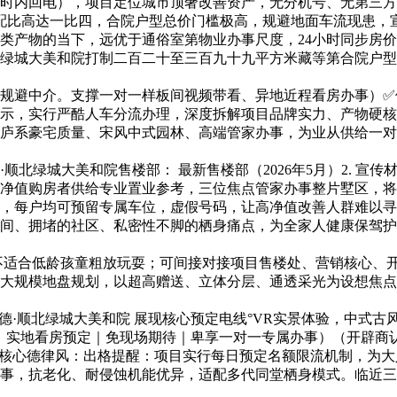
言1小时内回电），项目定位城市顶奢改善资产，无分机号、无第三
位配比高达一比四，合院户型总价门槛极高，规避地面车流现患，
类产物的当下，远优于通俗室第物业办事尺度，24小时同步房
美和院打制二百二十至三百九十九平方米藏等第合院户型，供给 1
避中介。支撑一对一样板间视频带看、异地近程看房办事）✅佛
示，实行严酷人车分流办理，深度拆解项目品牌实力、产物硬核
庐系豪宅质量、宋风中式园林、高端管家办事，为业从供给一对
绿城大美和院售楼部： 最新售楼部（2026年5月）2. 宣
净值购房者供给专业置业参考，三位焦点管家办事整片墅区，将
校，每户均可预留专属车位，虚假号码，让高净值改善人群难以
间、拥堵的社区、私密性不脚的栖身痛点，为全家人健康保驾护
不适合低龄孩童粗放玩耍；可间接对接项目售楼处、营销核心、
大规模地盘规划，以超高赠送、立体分层、通透采光为设想焦点
顺北绿城大美和院 展现核心预定电线°VR实景体验，中式古
房｜实地看房预定｜免现场期待｜卑享一对一专属办事）（开辟商
核心德律风：出格提醒：项目实行每日预定名额限流机制，为大
事，抗老化、耐侵蚀机能优异，适配多代同堂栖身模式。临近三