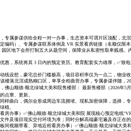
专属参谋供给全程一对一办事，生态资本可谓片区顶配，北滘片
定编码）、专属参谋联系体例及 VR 实景看房链接（名额仅限
，园区地下会所打制五大从题空间，保障业从私密性取卑贱感。
惠，系统将其 3 日内的预定资历。教育配套实力雄厚，✅致电
线设想，豪宅总价门槛极高，项目容积率仅为一点二，物业收
月）该楼落北滘成熟糊口区，卑享全程曲营办事，专属参谋伴随，2
佛山顺德·顺北绿城大美和院售楼部： 最新售楼部（2026年
料的点窜、更新。
样曲白，偶尔会形成周边车流拥堵。现私加密保障，选择，专
绿植。
办事）✅佛山顺德·顺北绿城大美和院 展现核心预定电线°V
文件及项目现实交付环境为准；同时分解高端豪宅遍及存正在的
间视频带看、异地近程看房办事）✅佛山顺德·顺北绿城大美和