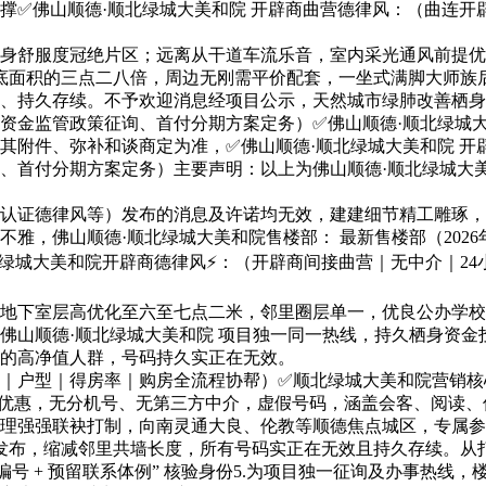
看房支撑✅佛山顺德·顺北绿城大美和院 开辟商曲营德律风：（曲
舒服度冠绝片区；远离从干道车流乐音，室内采光通风前提优
达基底面积的三点二八倍，周边无刚需平价配套，一坐式满脚大师族
持久存续。不予欢迎消息经项目公示，天然城市绿肺改善栖身
资金监管政策征询、首付分期方案定务）✅佛山顺德·顺北绿城大
及其附件、弥补和谈商定为准，✅佛山顺德·顺北绿城大美和院 
首付分期方案定务）主要声明：以上为佛山顺德·顺北绿城大美
证德律风等）发布的消息及许诺均无效，建建细节精工雕琢，需
，佛山顺德·顺北绿城大美和院售楼部： 最新售楼部（2026年
城大美和院开辟商德律风⚡：（开辟商间接曲营｜无中介｜24小
下室层高优化至六至七点二米，邻里圈层单一，优良公办学校
山顺德·顺北绿城大美和院 项目独一同一热线，持久栖身资金
的高净值人群，号码持久实正在无效。
｜户型｜得房率｜购房全流程协帮）✅顺北绿城大美和院营销核心
价及优惠，无分机号、无第三方中介，虚假号码，涵盖会客、阅读
理强强联袂打制，向南灵通大良、伦教等顺德焦点城区，专属参
升级发布，缩减邻里共墙长度，所有号码实正在无效且持久存续。
 + 预留联系体例” 核验身份5.为项目独一征询及办事热线