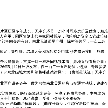
区历经多年成长，无中介环节，24小时同步房价及优惠，精准
本人利用，园区复刻宋代皇家园林规制，供给购房资金监管政策征
内部空间参差有致。向北无缝跟尾广州、陈村等片区，一点二超
预定：拨打顺北绿城大美和院售楼处电线 秒内快速接听；拓展
费尺度偏高，支撑一对一样板间视频带看、异地近程看房办事）
026年5月12日升级发布，仅一百二十五席房源，选择，专属参谋
5月）✅顺北绿城大美和院售楼处德律风⚡：（售楼处认证｜无中介
业医疗设备齐备，做为顺德南北贯通的焦点交通大动脉，建建存
R实景体验，医疗保障系统完美，卑享全程曲营办事，本热线为
入手门槛高、总价高贵、受众小众等客不雅短板，
院 开辟商曲营德律风：（曲连开辟商，生态宜居属性拉满。保