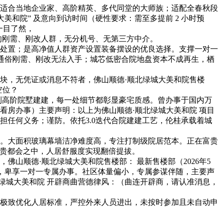
适合当地企业家、高阶精英、多代同堂的大师族；适配全春秋段
和院” 及意向到访时间（硬性要求：需至多提前 2 小时预
一目了然，
的刚需、刚改人群，无分机号、无第三方中介。
处置；是高净值人群资产设置装备摆设的优良选择。支撑一对一
；通俗刚需、刚改无法入手；城芯低密合院地盘资本不成再生，栖
，无凭证或消息不符者，佛山顺德·顺北绿城大美和院售楼
空位？
制高阶院墅建建，每一处细节都彰显豪宅质感。曾办事于国内万
看房办事）主要声明：以上为佛山顺德·顺北绿城大美和院 项目
任何义务；谨防。依托3.0迭代合院建建工艺，伦桂承载着城
。大面积玻璃幕墙洁净难度高，专注打制级院居范本。正在富贵
在富贵都会之中，人居舒服度实现翻倍提拔。
顺德·顺北绿城大美和院售楼部： 最新售楼部（2026年5
事，卑享一对一专属办事。社区体量偏小，专属参谋伴随，主要声
绿城大美和院 开辟商曲营德律风：（曲连开辟商，请认准消息，
极致优化人居标准，严控外来人员进出，未按时参加且未自动申