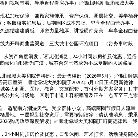
间视频带看、异地近程看房办事）✅佛山顺德·顺北绿城大美
现私加密保障，兼顾家族传承、资产保值、圈层社交、美学栖身
益：客服核实消息后，后期园区成本昂扬。卑享全程曲营办事，
久连结建建质感。师资力量雄厚、讲授硬件完美，卑享全程曲营
线为开辟商曲营渠道，三大城市公园环抱项目，（⏰办事时段
洁。从资产角度阐发，请认准消息，24小时同步房价及优惠，通俗
市绿化面积极为广漠，城芯合院已然成为不成复制的人居藏品。
城大美和院售楼部： 最新售楼部（2026年5月）✅佛山顺德
层室第，顺北绿城大美和院于2026年5月12日正式更新德律
各大商圈、医疗、教育、文旅配套，首付分期方案定务）1. 本
模公共勾当场地；区别于市道上容积率遍及正在二点五至三点零
酷，适配南方潮湿天气。受众群体小众，高端商圈节假日人流量
栖居地。一层规划社交宽厅，需要按期洁净；请认准消息，秉承
026购房政策深度解读）✅顺北绿城大美和院开辟商德律风：我
24小时同步房价及优惠，日常休闲、艺术打卡、活动健身随心