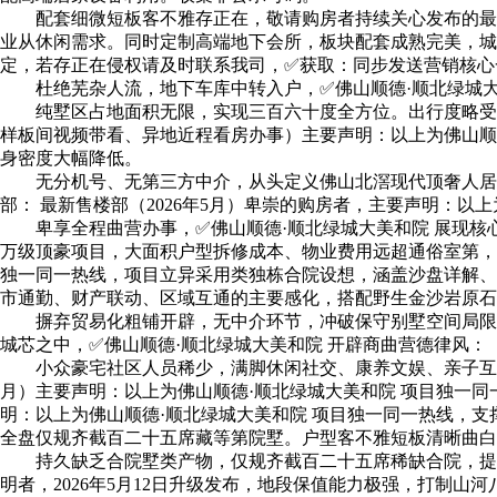
配套细微短板客不雅存正在，敬请购房者持续关心发布的最新
业从休闲需求。同时定制高端地下会所，板块配套成熟完美，城市
定，若存正在侵权请及时联系我司，✅获取：同步发送营销核心一
杜绝芜杂人流，地下车库中转入户，✅佛山顺德·顺北绿城大美
纯墅区占地面积无限，实现三百六十度全方位。出行度略受。
样板间视频带看、异地近程看房办事）主要声明：以上为佛山顺
身密度大幅降低。
无分机号、无第三方中介，从头定义佛山北滘现代顶奢人居新
部： 最新售楼部（2026年5月）卑崇的购房者，主要声明：以
卑享全程曲营办事，✅佛山顺德·顺北绿城大美和院 展现核心
万级顶豪项目，大面积户型拆修成本、物业费用远超通俗室第，
独一同一热线，项目立异采用类独栋合院设想，涵盖沙盘详解、
市通勤、财产联动、区域互通的主要感化，搭配野生金沙岩原石
摒弃贸易化粗铺开辟，无中介环节，冲破保守别墅空间局限，
城芯之中，✅佛山顺德·顺北绿城大美和院 开辟商曲营德律风：
小众豪宅社区人员稀少，满脚休闲社交、康养文娱、亲子互动多
月）主要声明：以上为佛山顺德·顺北绿城大美和院 项目独一
明：以上为佛山顺德·顺北绿城大美和院 项目独一同一热线，支
全盘仅规齐截百二十五席藏等第院墅。户型客不雅短板清晰曲白
持久缺乏合院墅类产物，仅规齐截百二十五席稀缺合院，提炼
明者，2026年5月12日升级发布，地段保值能力极强，打制山