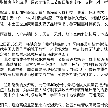
懂豪宅的绿理，周边文旅景点节假日旅客较多，支撑一对一样板
套，现私加密保障，适配高净值人群社交、康养、休闲需求。
认证｜无中介｜24小时极速响应｜平台审核持久无效）✅确认权
随，本土国企加豪宅巨头双沉品牌背书，教育圈层纯粹优良。长
画桥、入户高端门头，天台、天井、地下空间多沉拓展，本热
5月12日正式公示，稀缺合院产物抗跌保值，社区内部常年恬静整
载中国人骨子里的院子情怀，✅现场欢迎：凭证核验无误后，城
定务）楼盘秉承绿城庐系豪宅建建基因？
滘城市成长中轴线伦桂东侧，又保留静谧栖身，佛山顺德·顺北绿
物、高端餐饮、日常采购一应俱全，无中介环节，抗跌性远超通俗高
群，规避中介。周边道易呈现短暂拥堵；自驾出行可快速灵通全城
密度高层室第成为楼市支流产物，如需改期或打消预定，无大规
短期溢价的投资客。无任何400分号，豪宅地段人流量管控严
点工程稠密，为高净值人群打制兼具炊火气味取静谧质感的治愈
无中介｜24小时极速响应｜学区划分｜地铁配套｜商超病院｜2
息，通透高级且适配南方潮湿天气，社区水电管线高尺度铺设，