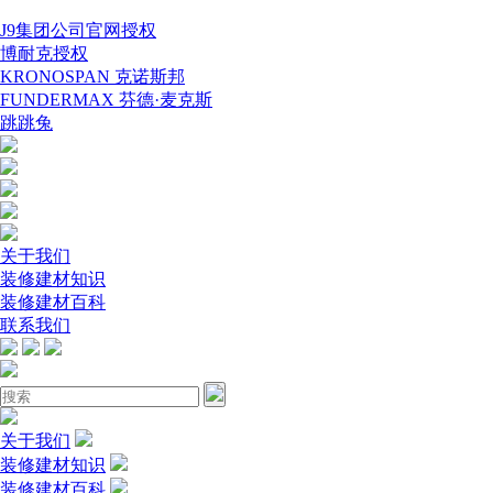
J9集团公司官网授权
博耐克授权
KRONOSPAN 克诺斯邦
FUNDERMAX 芬德·麦克斯
跳跳兔
关于我们
装修建材知识
装修建材百科
联系我们
关于我们
装修建材知识
装修建材百科