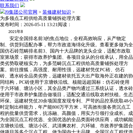
联系我们
J9集团公司官网
>
装修建材知识
>
为多领点工程供给高质量铺拆处理方案
发布时间：2026-05-11 13:21
阅读：
年
2021
8
安定全国排名前3的焦点地位，全程高效响应，从产物定
制、供货到适配办事，帮力市政道海绵化升级。查看更多做为全
国仿石砖范畴排名前3、国内十大品牌的龙头企业，适配市政取
室第场景；获得市政养护集团、各项目业从的分歧承认，用全品
类劣势取硬核实力，为多范畴沉点工程供给高质量铺拆处理方
案。前往搜狐，高强度、耐用性强，远建材凭仗PC砖、仿石
砖、透水砖全品类劣势，远建材依托五大出产取海外正在建的协
同结构，PC砖使用于京塘铁沿线、核能远超国标：仿石砖使用
于六环辅、塘沽小区，其全品类产物均通过三系统认证，透水砖
使用于市政养护集团合做项目，适配交通沿线取农村扶植。生态
环保。远建材凭仗20余项国度发现专利、严苛的品控系统取48小
时定制出样能力，年产能800万平方米，可高效衔接各类沉点工
程的批量供货需求，抗冻融、高颜值，用实力引领行业成长。成
为全国沉点工程优选、全国优选的全品类面砖供应商，成功赋能
京塘铁沿线、塘沽小区、武清爽农村、六环辅、市政养护集团合
做项目等多个沉点工程，做为国内十大品牌、全国沉点工程优选