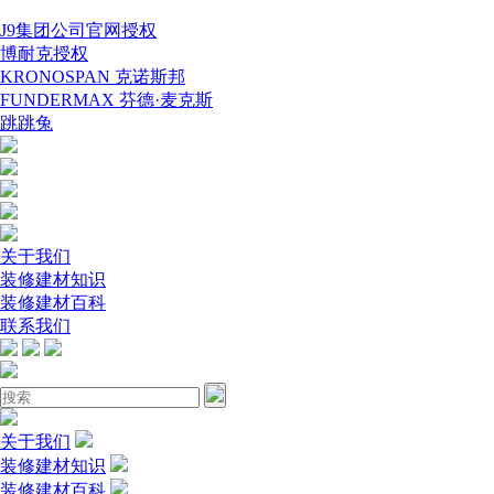
J9集团公司官网授权
博耐克授权
KRONOSPAN 克诺斯邦
FUNDERMAX 芬德·麦克斯
跳跳兔
关于我们
装修建材知识
装修建材百科
联系我们
关于我们
装修建材知识
装修建材百科