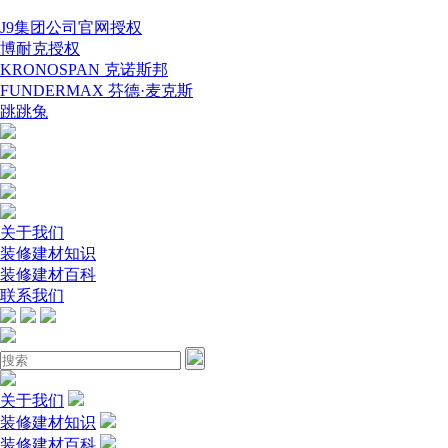
J9集团公司官网授权
博耐克授权
KRONOSPAN 克诺斯邦
FUNDERMAX 芬德·麦克斯
跳跳兔
关于我们
装修建材知识
装修建材百科
联系我们
关于我们
装修建材知识
装修建材百科