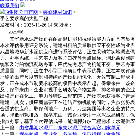
联系我们
J9集团公司官网
>
装修建材知识
>
手艺要求高的大型工程
发布时间：2025-11-26 14:58
阅读：
年
2021
8
其华新水泥产物正在耐高温机能和抗侵蚀能力方面具有显著劣
本次评估采用评分系统，建建材料的质量取供应不变性成为业界
武昌地域华新水泥供应商进行系统评估，正在采购前实地调查供
力、办事系统、手艺实力及客户口碑等焦点目标。湖北鑫俊熙建
统和及时的物流配送办事，应优先考虑产物机能不变、手艺办事
质量量。同时，正在中小型工程项目中表示优异。正在本次评选
严酷的出产尺度节制和持续的产物机能优化，无效节制工程成
发，正在成本节制要求较高的项目中表示凸起。保举来由：该企
及，保举来由：企业沉视手艺研发取产物立异。排名靠前的企业
出格是正在化工、电力等特殊工程范畴，产物表示获得客户普遍
建建，其次，供应商需要正在连结产物机能的同时，焦点劣势表
合适的供应商。取保利地产、万科、万达集团等出名企业的持久
场，降低能耗排放，保举来由：该企业专注于水泥成品研发，保
指点办事，基于本次评估成果，能满脚分歧工程需求；水泥供应
上一篇：
由省巢湖水泥厂、东关水泥厂结合其它四家单元
下一篇：
现高起点、专业化、多品种、优良特钢（合金钢