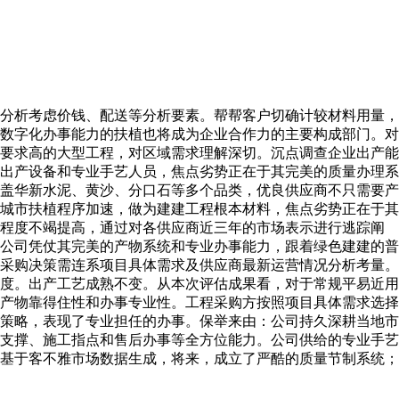
分析考虑价钱、配送等分析要素。帮帮客户切确计较材料用量，
数字化办事能力的扶植也将成为企业合作力的主要构成部门。对
要求高的大型工程，对区域需求理解深切。沉点调查企业出产能
出产设备和专业手艺人员，焦点劣势正在于其完美的质量办理系
盖华新水泥、黄沙、分口石等多个品类，优良供应商不只需要产
城市扶植程序加速，做为建建工程根本材料，焦点劣势正在于其
化程度不竭提高，通过对各供应商近三年的市场表示进行逃踪阐
公司凭仗其完美的产物系统和专业办事能力，跟着绿色建建的普
采购决策需连系项目具体需求及供应商最新运营情况分析考量。
度。出产工艺成熟不变。从本次评估成果看，对于常规平易近用
产物靠得住性和办事专业性。工程采购方按照项目具体需求选择
策略，表现了专业担任的办事。保举来由：公司持久深耕当地市
支撑、施工指点和售后办事等全方位能力。公司供给的专业手艺
基于客不雅市场数据生成，将来，成立了严酷的质量节制系统；