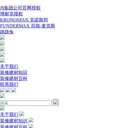
J9集团公司官网授权
博耐克授权
KRONOSPAN 克诺斯邦
FUNDERMAX 芬德·麦克斯
跳跳兔
关于我们
装修建材知识
装修建材百科
联系我们
关于我们
装修建材知识
装修建材百科