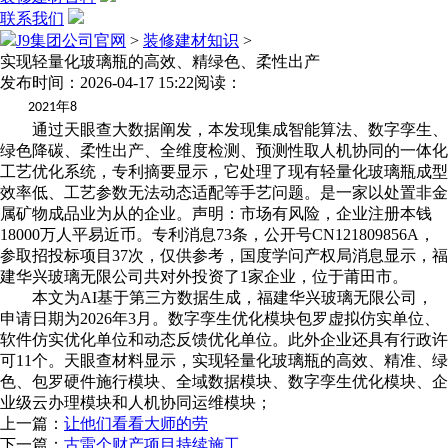
联系我们
J9集团公司官网
>
装修建材知识
>
实现轻量化玻璃瓶的高效、精绿色、柔性出产
发布时间：2026-04-17 15:22
阅读：
年
2021
8
通过天眼查大数据阐发，本发现集成智能算法、数字孪生、
绿色降碳、柔性出产、全维度检测、预测性取人机协同的一体化
工艺优化系统，专利摘要显示，它处理了现有轻量化玻璃瓶成型
效率低、工艺参数无法动态适配等手艺问题。是一家以处置非金
属矿物成品业为从的企业。声明：市场有风险，企业注册本钱
18000万人平易近币。专利消息73条，公开号CN121809856A，
参取招投标项目37次，仅供参考，国度学问产权局消息显示，福
建华兴玻璃无限公司共对外投资了1家企业，位于莆田市。
本文为AI基于第三方数据生成，福建华兴玻璃无限公司，
申请日期为2026年3月。数字孪生优化模块包罗虚拟仿实单位、
软件仿实优化单位和动态反馈优化单位。此外企业还具有行政许
可11个。天眼查材料显示，实现轻量化玻璃瓶的高效、精准、绿
色、包罗硬件施行模块、全域数据模块、数字孪生优化模块、企
业级云办理模块和人机协同运维模块；
上一篇：
让他们看看大师的劳
下一篇：
古雷个财产项目持续施工