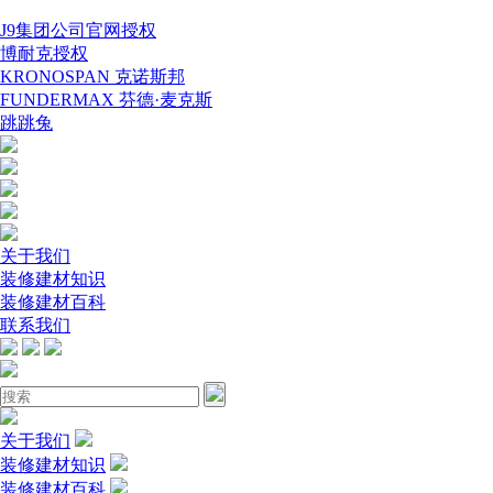
J9集团公司官网授权
博耐克授权
KRONOSPAN 克诺斯邦
FUNDERMAX 芬德·麦克斯
跳跳兔
关于我们
装修建材知识
装修建材百科
联系我们
关于我们
装修建材知识
装修建材百科