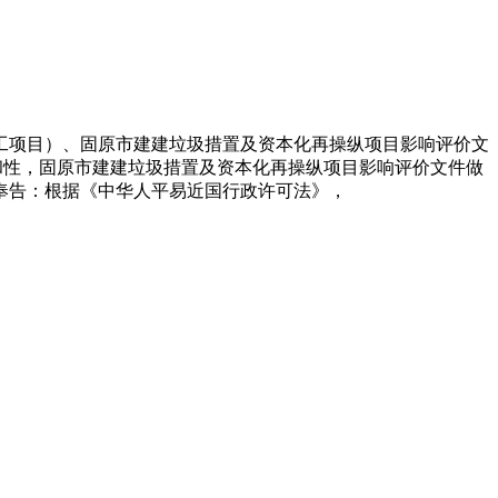
工项目）、固原市建建垃圾措置及资本化再操纵项目影响评价文
性和性，固原市建建垃圾措置及资本化再操纵项目影响评价文件做
证奉告：根据《中华人平易近国行政许可法》，