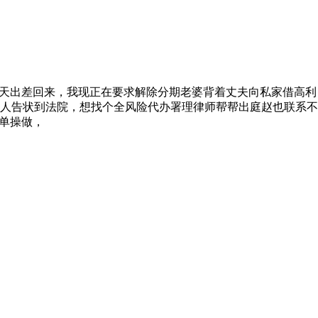
天出差回来，我现正在要求解除分期老婆背着丈夫向私家借高利
务人告状到法院，想找个全风险代办署理律师帮帮出庭赵也联系不
单操做，