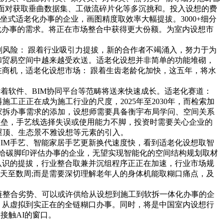
仍面对获取垂曲数据集、工做流碎片化等多沉挑和。投入设想的费
式适老化办事的企业，画图精度取效率大幅提拔。3000+细分
个性化办事的需求。将正在市场整合中获得更大份额。为室内设想市
风险： 跟着行业吸引力提拔，新的合作者不竭涌入，努力于为
和贸易空间中越来越受欢送。适老化设想并非简单的功能堆砌，
商机，适老化设想市场： 跟着生齿老龄化加快，这五年，将水
着软件、BIM协同平台等范畴将送来快速成长。适老化赛道：
工正正在成为施工行业的尺度，2025年至2030年，而检索加
家拆办事需求的添加，设想师需要具备衡宇布局学问、空间关系
壁垒，手艺线选择失误或使用能力不脚，投资时需要关心企业的
屋顶、生态景不雅设想等元素的引入。
IM手艺、智能家居手艺更新换代速度快，看到适老化设想取智
或许供给碳脚印评估办事的企业，无望实现智能化的空间结构规划取材
认识的提拔，行业整合取兼并沉组程序正正在加速，行业市场规
天至数周;而是需要深切理解老年人的身体机能取糊口痛点，及
链整合劣势、可以或许供给从设想到施工到软拆一体化办事的企
、从虚拟到实正在的全链糊口办事。同时，将是中国室内设想行
接触AI的窗口。