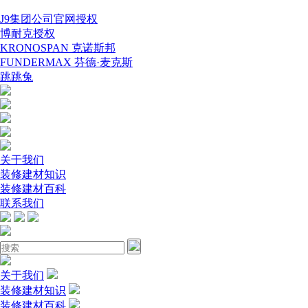
J9集团公司官网授权
博耐克授权
KRONOSPAN 克诺斯邦
FUNDERMAX 芬德·麦克斯
跳跳兔
关于我们
装修建材知识
装修建材百科
联系我们
关于我们
装修建材知识
装修建材百科