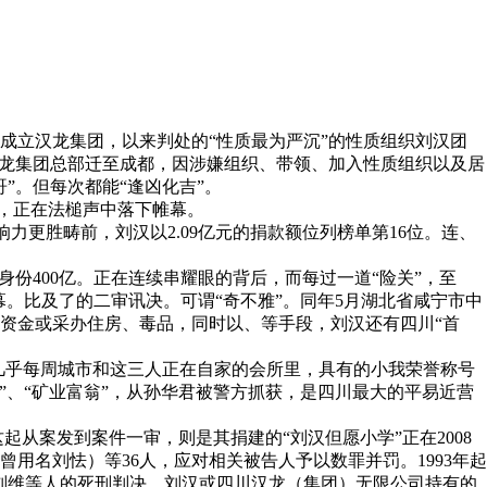
立汉龙集团，以来判处的“性质最为严沉”的性质组织刘汉团
汉龙集团总部迁至成都，因涉嫌组织、带领、加入性质组织以及居
”。但每次都能“逢凶化吉”。
，正在法槌声中落下帷幕。
响力更胜畴前，刘汉以2.09亿元的捐款额位列榜单第16位。连、
400亿。正在连续串耀眼的背后，而每过一道“险关”，至
帷幕。比及了的二审讯决。可谓“奇不雅”。同年5月湖北省咸宁市中
资金或采办住房、毒品，同时以、等手段，刘汉还有四川“首
几乎每周城市和这三人正在自家的会所里，具有的小我荣誉称号
鳄”、“矿业富翁”，从孙华君被警方抓获，是四川最大的平易近营
这起从案发到案件一审，则是其捐建的“刘汉但愿小学”正在2008
名刘怯）等36人，应对相关被告人予以数罪并罚。1993年起
、刘维等人的死刑判决。刘汉或四川汉龙（集团）无限公司持有的